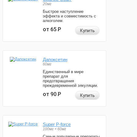
20мг
Быстрое наступление
эффекта и совместимость с
алкоголем.
от 65
Р
Купить
Дапоксетин
60мг
Единственный в мире
препарат для
предотвращения
преждевременной эякуляции.
от 90
Р
Купить
Super P-force
100мг + 60мг
Самые популярные препараты