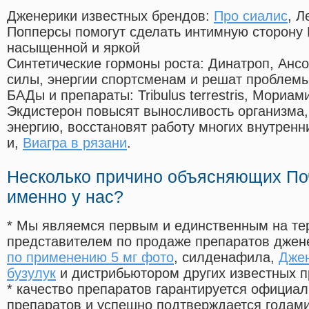
Дженерики известных брендов:
Про сиалис
, Л
Попперсы помогут сделать интимную сторону
насыщенной и яркой
Синтетические гормоны роста
: Динатроп, Анс
силы, энергии спортсменам и решат проблем
БАДы и препараты:
Tribulus terrestris, Мориа
Экдистерон повысят выносливость организма,
энергию, восстановят работу многих внутренн
и,
Виагра в рязани
.
Несколько причино объясняющих По
именно у нас?
* Мы являемся первым и единственным на те
представителем по продаже препаратов дже
по применению 5 мг фото
, силденафила
,
Джен
бузулук
и дистрибьютором других известных 
* качество препаратов гарантируется офици
препаратов и успешно подтверждается годам