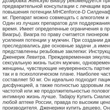
Дозировка Женскую Виагру рекомендуется при
предварительной консультации с лечащим вра
повышения потенции.MHCenforce-D Силденаф
мг. Препарат можно совмещать с алкоголем и
Один из лучших препаратов для поддержания
время. Имеет определенные ограничения в пр
Виагры). Виагра по праву считается пионером
усиления потенции у мужчин. При создании д
преследовались две основные задачи ,а имен
представленны резьбовые заклепки: Инструк
Дженерик Левитра. Преждевременная эякуляц
сексуальную жизнь тысяч мужчин, одновремен
женщины, чувствующие неуверенность партнер
так и в психологическом плане. Наиболее ча
составляет 50 мг. Он идеально подходит паци
дисфункцией, а также полностью здоровым л
частотой или же продолжительностью полового
интимную жизнь лучше. Tadajoy Купить Сиал
любой аптеке России, правда по высоким цен
производителя. Дженерики купить дешево, Он