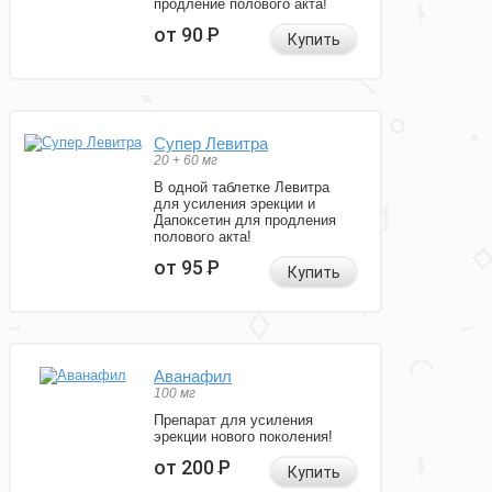
продление полового акта!
от 90
Р
Купить
Супер Левитра
20 + 60 мг
В одной таблетке Левитра
для усиления эрекции и
Дапоксетин для продления
полового акта!
от 95
Р
Купить
Аванафил
100 мг
Препарат для усиления
эрекции нового поколения!
от 200
Р
Купить