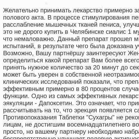
Желательно принимать лекарство примерно за
полового акта. В процессе стимулирования п
расслабление мышечных тканей пениса, улучш
это не дорого купить в Челябинске сиалис 1 
что немаловажно. Данный препарат прошел м
испытаний, в результате чего была доказана 
Возможно, Вашу партнёршу заинтересуют Жен
определиться какой препарат Вам более всег
принять нужное количество за 20 минут до се
может быть уверен в собственной неотразимос
клинических исследований показали, что преп
эффективным примерно в 80 процентов случа
функции. Одно из самых эффективных лекарс
эякуляции - Дапоксетин. Это означает, что пр
рассчитывать на то, что эрекция появляется 
Противопоказания Таблетки "Сухагры" не рек
лицам, не достигшим восемнадцатилетнего во
просто, но вашему партнеру необходимо набр
беспрепятственно улучшает половую активнос