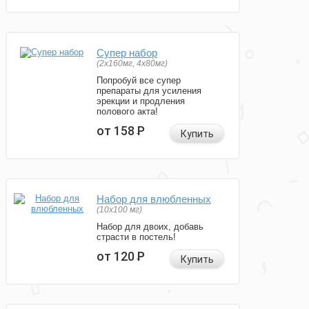
Супер набор
(2х160мг, 4х80мг)
Попробуй все супер
препараты для усиления
эрекции и продления
полового акта!
от 158
Р
Купить
Набор для влюбленных
(10х100 мг)
Набор для двоих, добавь
страсти в постель!
от 120
Р
Купить