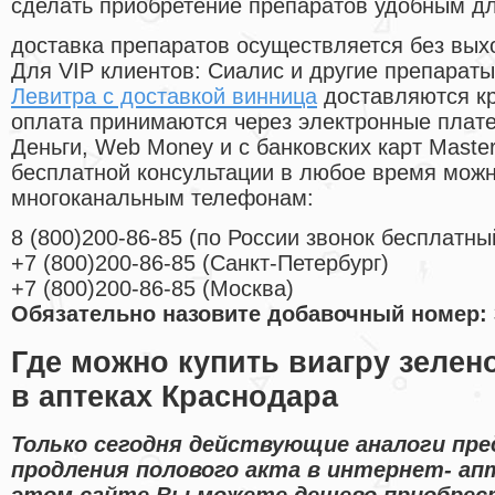
сделать приобретение препаратов удобным д
доставка препаратов осуществляется без вых
Для VIP клиентов: Сиалис и другие препараты
Левитра с доставкой винница
доставляются кр
оплата принимаются через электронные плат
Деньги, Web Money и с банковских карт Master
бесплатной консультации в любое время мож
многоканальным телефонам:
8
(800
)200-86-85
(
по России звонок бесплатны
+7
(800
)200-86-85
(
Санкт-Петербург)
+7
(800
)200-86-85
(
Москва)
Обязательно назовите добавочный номер: 
Где можно купить виагру зелен
в аптеках Краснодара
Только сегодня действующие аналоги пре
продления полового акта в интернет- апт
этом сайте Вы можете дешево приобрес