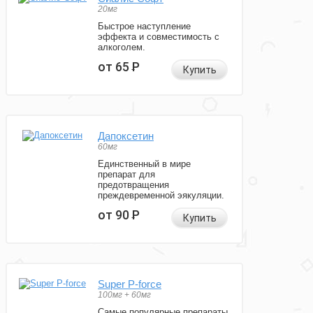
20мг
Быстрое наступление
эффекта и совместимость с
алкоголем.
от 65
Р
Купить
Дапоксетин
60мг
Единственный в мире
препарат для
предотвращения
преждевременной эякуляции.
от 90
Р
Купить
Super P-force
100мг + 60мг
Самые популярные препараты