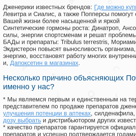
Дженерики известных брендов:
Где можно куп
Левитра и Сиалис, а также Попперсы помогут
Вашей жизни более насыщенной и яркой
Синтетические гормоны роста
: Динатроп, Анс
силы, энергии спортсменам и решат проблем
БАДы и препараты:
Tribulus terrestris, Мориа
Экдистерон повысят выносливость организма,
энергию, восстановят работу многих внутренн
и,
Дапоксетин в магазинах
.
Несколько причино объясняющих По
именно у нас?
* Мы являемся первым и единственным на те
представителем по продаже препаратов дже
улучшения потенции в аптеках
, силденафила
,
дозу выбрать
и дистрибьютором других извес
* качество препаратов гарантируется офици
препаратов и успешно подтверждается годам