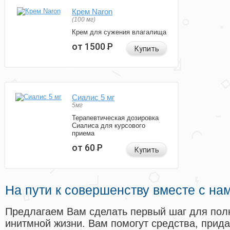
Крем Naron
(100 мг)
Крем для сужения влагалища
от 1500
Р
Купить
Сиалис 5 мг
5мг
Терапевтическая дозировка
Сиалиса для курсового
приема
от 60
Р
Купить
На пути к совершенству вместе с на
Предлагаем Вам сделать первый шаг для пол
инитмной жизни. Вам помогут средства, прид