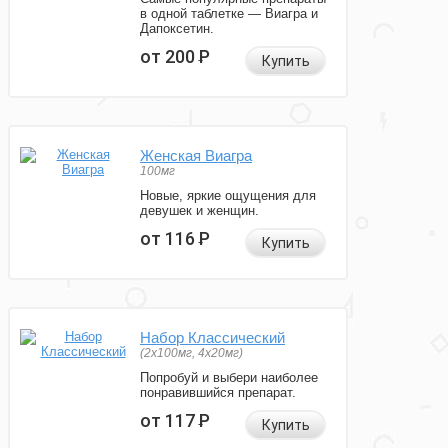
в одной таблетке — Виагра и
Дапоксетин.
от 200
Р
Купить
Женская Виагра
100мг
Новые, яркие ощущения для
девушек и женщин.
от 116
Р
Купить
Набор Классический
(2x100мг, 4x20мг)
Попробуй и выбери наиболее
понравившийся препарат.
от 117
Р
Купить