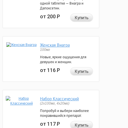
одной таблетке — Виагра и
Дапоксетин.
от 200
Р
Купить
Женская Виагра
100мг
Новые, яркие ощущения для
девушек и женщин.
от 116
Р
Купить
Набор Классический
(2x100мг, 4x20мг)
Попробуй и выбери наиболее
понравившийся препарат.
от 117
Р
Купить