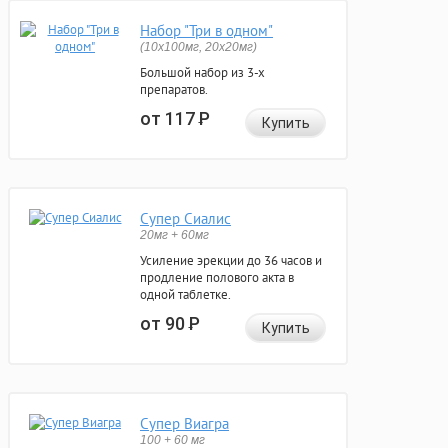
Набор "Три в одном"
(10x100мг, 20x20мг)
Большой набор из 3-х
препаратов.
от 117
Р
Купить
Супер Сиалис
20мг + 60мг
Усиление эрекции до 36 часов и
продление полового акта в
одной таблетке.
от 90
Р
Купить
Супер Виагра
100 + 60 мг