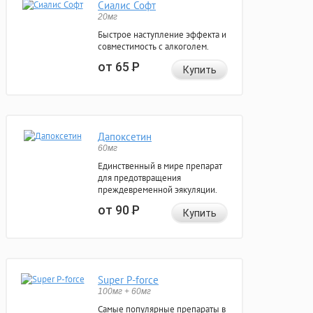
Сиалис Софт
20мг
Быстрое наступление эффекта и
совместимость с алкоголем.
от 65
Р
Купить
Дапоксетин
60мг
Единственный в мире препарат
для предотвращения
преждевременной эякуляции.
от 90
Р
Купить
Super P-force
100мг + 60мг
Самые популярные препараты в