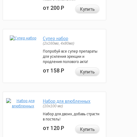
от 200
Р
Купить
Супер набор
(2х160мг, 4х80мг)
Попробуй все супер препараты
для усиления эрекции и
продления полового акта!
от 158
Р
Купить
Набор для влюбленных
(10х100 мг)
Набор для двоих, добавь страсти
в постель!
от 120
Р
Купить