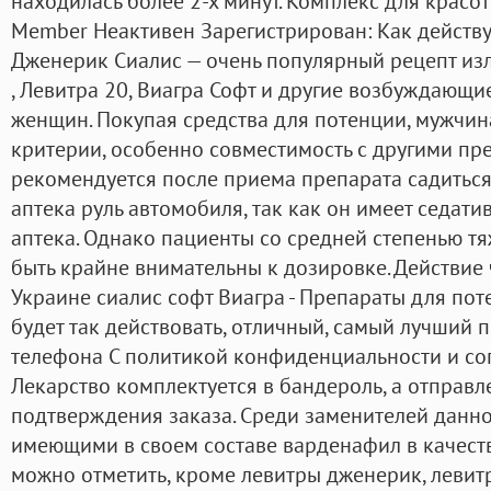
находилась более 2-х минут. Комплекс для красот
Member Неактивен Зарегистрирован: Как действу
Дженерик Сиалис — очень популярный рецепт изл
, Левитра 20, Виагра Софт и другие возбуждающ
женщин. Покупая средства для потенции, мужчи
критерии, особенно совместимость с другими пр
рекомендуется после приема препарата садитьс
аптека руль автомобиля, так как он имеет седат
аптека. Однако пациенты со средней степенью т
быть крайне внимательны к дозировке. Действие ч
Украине сиалис софт Виагра - Препараты для пот
будет так действовать, отличный, самый лучший 
телефона С политикой конфиденциальности и со
Лекарство комплектуется в бандероль, а отправл
подтверждения заказа. Среди заменителей данно
имеющими в своем составе варденафил в качеств
можно отметить, кроме левитры дженерик, левитр