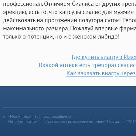
профессионал. Отличием Сиалиса от других преп
эрекцию, есть то, что капсулы сиалис для мужчин
действовать на протяжении полутора суток! Pen
максимального размера. Пожалуй впервые фарма
только о потенции, но и о женском либидо!
Где купить виагру в Иже
Вкакой аптеке есть препорат сеалис
Как заказать виагру через
«Моя Аптека» | Все права защищены
Интернет-магазин препаратов для повышения потенции “Моя аптека” 201