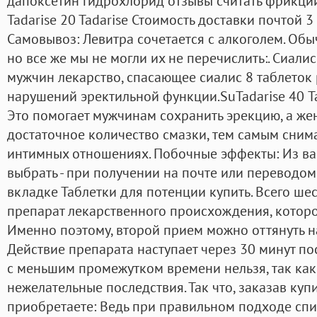
дапоксетин гидрохлорид отзывы считать фрикции -
Tadarise 20 Tadarise Стоимость доставки почтой 3
Самовывоз: Левитра сочетается с алкоголем. Обы
но все же мы не могли их не перечислить:. Сиал
мужчин лекарство, спасающее сиалис 8 таблеток
нарушений эректильной функции.SuTadarise 40 Та
Это помогает мужчинам сохранить эрекцию, а ж
достаточное количество смазки, тем самым сним
интимных отношениях. Побочные эффекты: Из в
выбрать - при получении на почте или переводом 
вкладке Таблетки для потенции купить. Всего шес
препарат лекарственного происхождения, которо
Именно поэтому, второй прием можно оттянуть на
Действие препарата наступает через 30 минут по
с меньшим промежутком времени нельзя, так как
нежелательные последствия. Так что, заказав куп
приобретаете: Ведь при правильном подходе сп