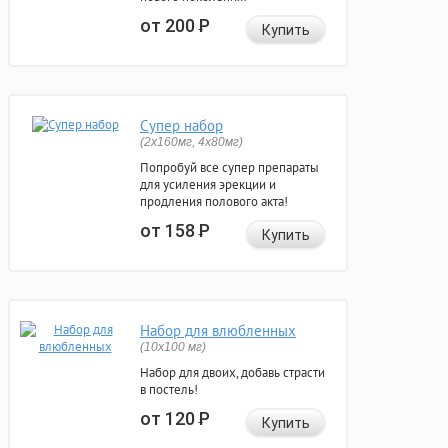
от 200
Р
Купить
Супер набор
(2х160мг, 4х80мг)
Попробуй все супер препараты
для усиления эрекции и
продления полового акта!
от 158
Р
Купить
Набор для влюбленных
(10х100 мг)
Набор для двоих, добавь страсти
в постель!
от 120
Р
Купить