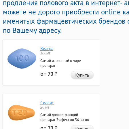
продления полового акта в интернет- а
можете не дорого приобрести online к
именитых фармацевтических брендов с
по Вашему адресу.
Виагра
100мг
Самый известный в мире
препарат
от 70
Р
Купить
Сиалис
20 мг
Самый долгоиграющий
препарат. Эффект до 36 часов.
от 70
Р