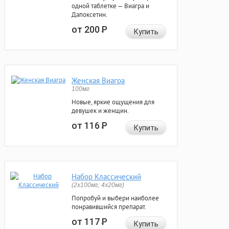
одной таблетке — Виагра и
Дапоксетин.
от 200
Р
Купить
Женская Виагра
100мг
Новые, яркие ощущения для
девушек и женщин.
от 116
Р
Купить
Набор Классический
(2x100мг, 4x20мг)
Попробуй и выбери наиболее
понравившийся препарат.
от 117
Р
Купить