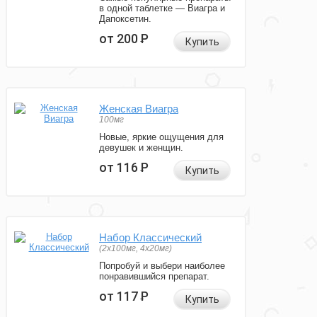
в одной таблетке — Виагра и
Дапоксетин.
от 200
Р
Купить
Женская Виагра
100мг
Новые, яркие ощущения для
девушек и женщин.
от 116
Р
Купить
Набор Классический
(2x100мг, 4x20мг)
Попробуй и выбери наиболее
понравившийся препарат.
от 117
Р
Купить