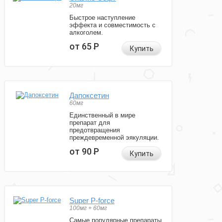
20мг
Быстрое наступление
эффекта и совместимость с
алкоголем.
от 65
Р
Купить
Дапоксетин
60мг
Единственный в мире
препарат для
предотвращения
преждевременной эякуляции.
от 90
Р
Купить
Super P-force
100мг + 60мг
Самые популярные препараты