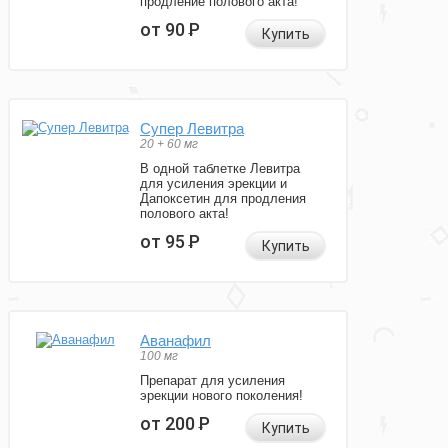
продление полового акта!
от 90
Р
Купить
Супер Левитра
20 + 60 мг
В одной таблетке Левитра
для усиления эрекции и
Дапоксетин для продления
полового акта!
от 95
Р
Купить
Аванафил
100 мг
Препарат для усиления
эрекции нового поколения!
от 200
Р
Купить