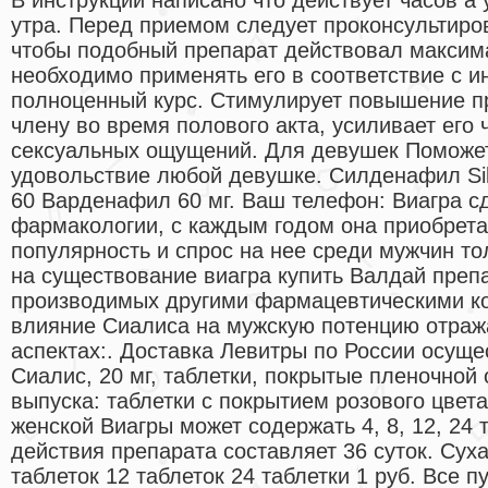
утра. Перед приемом следует проконсультиров
чтобы подобный препарат действовал максим
необходимо применять его в соответствие с и
полноценный курс. Стимулирует повышение пр
члену во время полового акта, усиливает его 
сексуальных ощущений. Для девушек Поможет
удовольствие любой девушке. Силденафил Silde
60 Варденафил 60 мг. Ваш телефон: Виагра с
фармакологии, с каждым годом она приобрет
популярность и спрос на нее среди мужчин т
на существование виагра купить Валдай препа
производимых другими фармацевтическими к
влияние Сиалиса на мужскую потенцию отраж
аспектах:. Доставка Левитры по России осущес
Сиалис, 20 мг, таблетки, покрытые пленочной 
выпуска: таблетки с покрытием розового цвета
женской Виагры может содержать 4, 8, 12, 24 
действия препарата составляет 36 суток. Суха
таблеток 12 таблеток 24 таблетки 1 руб. Все 