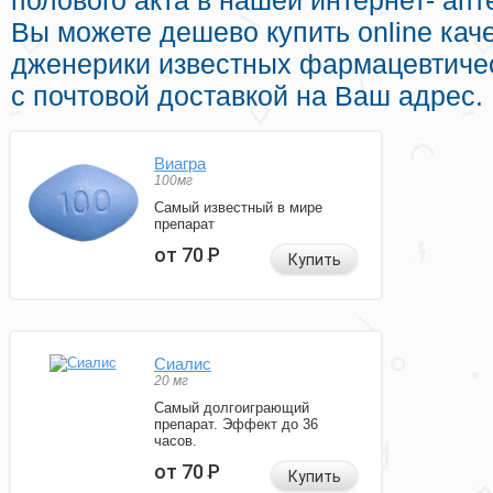
полового акта в нашей интернет- апт
Вы можете дешево купить online ка
дженерики известных фармацевтиче
с почтовой доставкой на Ваш адрес.
Виагра
100мг
Самый известный в мире
препарат
от 70
Р
Купить
Сиалис
20 мг
Самый долгоиграющий
препарат. Эффект до 36
часов.
от 70
Р
Купить