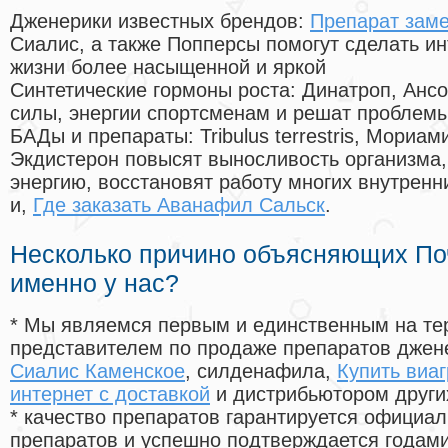
Дженерики известных брендов:
Препарат заме
Сиалис, а также Попперсы помогут сделать и
жизни более насыщенной и яркой
Синтетические гормоны роста
: Динатроп, Анс
силы, энергии спортсменам и решат проблем
БАДы и препараты:
Tribulus terrestris, Мориа
Экдистерон повысят выносливость организма,
энергию, восстановят работу многих внутренн
и,
Где заказать Аванафил Сальск
.
Несколько причино объясняющих По
именно у нас?
* Мы являемся первым и единственным на те
представителем по продаже препаратов дже
Сиалис Каменское
, силденафила
,
Купить виаг
интернет с доставкой
и дистрибьютором други
* качество препаратов гарантируется офици
препаратов и успешно подтверждается годам