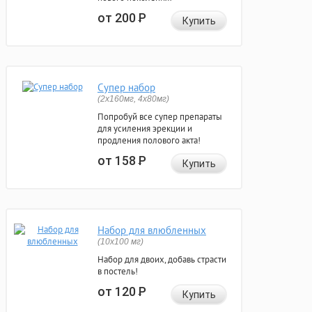
от 200
Р
Купить
Супер набор
(2х160мг, 4х80мг)
Попробуй все супер препараты
для усиления эрекции и
продления полового акта!
от 158
Р
Купить
Набор для влюбленных
(10х100 мг)
Набор для двоих, добавь страсти
в постель!
от 120
Р
Купить