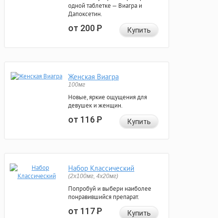
одной таблетке — Виагра и
Дапоксетин.
от 200
Р
Купить
Женская Виагра
100мг
Новые, яркие ощущения для
девушек и женщин.
от 116
Р
Купить
Набор Классический
(2x100мг, 4x20мг)
Попробуй и выбери наиболее
понравившийся препарат.
от 117
Р
Купить