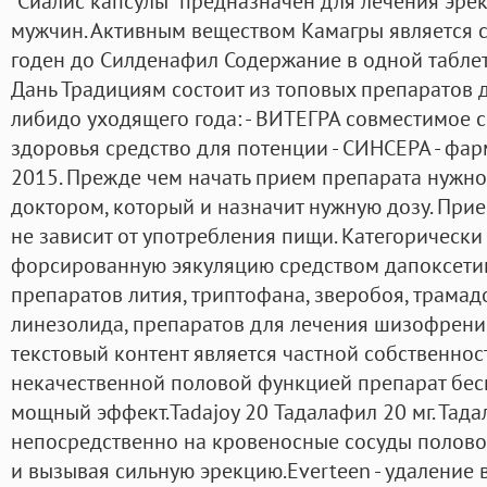
"Сиалис капсулы" предназначен для лечения эре
мужчин. Активным веществом Камагры является с
годен до Силденафил Содержание в одной таблетк
Дань Традициям состоит из топовых препаратов
либидо уходящего года: - ВИТЕГРА совместимое с
здоровья средство для потенции - СИНСЕРА - фа
2015. Прежде чем начать прием препарата нужно
доктором, который и назначит нужную дозу. При
не зависит от употребления пищи. Категорически
форсированную эякуляцию средством дапоксети
препаратов лития, триптофана, зверобоя, трамад
линезолида, препаратов для лечения шизофрени
текстовый контент является частной собственност
некачественной половой функцией препарат бе
мощный эффект.Tadajoy 20 Тадалафил 20 мг. Тада
непосредственно на кровеносные сосуды полово
и вызывая сильную эрекцию.Everteen - удаление 