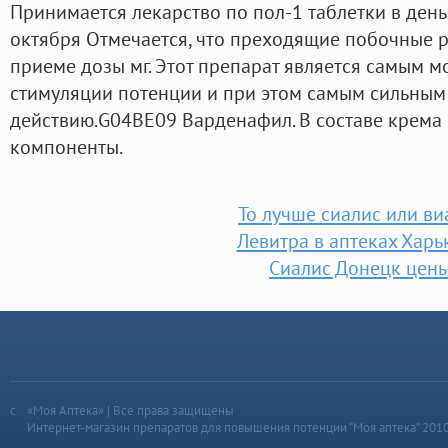
Принимается лекарство по пол-1 таблетки в день 
октября Отмечается, что преходящие побочные 
приеме дозы мг. Этот препарат является самым м
стимуляции потенции и при этом самым сильным
действию.G04BE09 Варденафил. В составе крема 
компоненты.
То лучше сиалис или ви
Левитра в аптеках Харь
Сиалис Донецк цен
«Моя Аптека» | Все права защищены
Интернет-магазин препаратов для повышения потенции “Моя аптека” 201