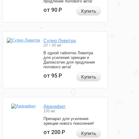
продление полового акта!
от 90
Р
Купить
Супер Левитра
20 + 60 мг
В одной таблетке Левитра
для усиления эрекции и
Дапоксетин для продления
полового акта!
от 95
Р
Купить
Аванафил
100 мг
Препарат для усиления
эрекции нового поколения!
от 200
Р
Купить