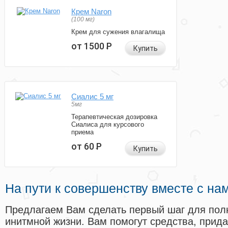
Крем Naron
(100 мг)
Крем для сужения влагалища
от 1500
Р
Купить
Сиалис 5 мг
5мг
Терапевтическая дозировка
Сиалиса для курсового
приема
от 60
Р
Купить
На пути к совершенству вместе с на
Предлагаем Вам сделать первый шаг для пол
инитмной жизни. Вам помогут средства, прид