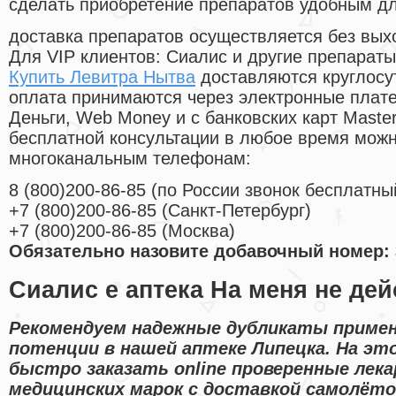
сделать приобретение препаратов удобным д
доставка препаратов осуществляется без вых
Для VIP клиентов: Сиалис и другие препараты
Купить Левитра Нытва
доставляются круглосу
оплата принимаются через электронные плат
Деньги, Web Money и с банковских карт Master
бесплатной консультации в любое время мож
многоканальным телефонам:
8
(800
)200-86-85
(
по России звонок бесплатны
+7
(800
)200-86-85
(
Санкт-Петербург)
+7
(800
)200-86-85
(
Москва)
Обязательно назовите добавочный номер: 
Сиалис е аптека На меня не дей
Рекомендуем надежные дубликаты примен
потенции в нашей аптеке Липецка. На э
быстро заказать online проверенные лек
медицинских марок с доставкой самолёто