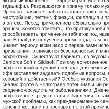
активный компонент — варденафил, или его а
тадалафил. Разрешаются к приему только муж
Препарат начинает работать только при секс
мастурбация, петтинг, фрикции, филляция и п
в аптеке. Перед применением обязательно пр
врачом. Хочется отметить, что притоку крови 
способствовать применение таблеток под наз
ваш E-mail для получения промо-кода, там он 
Значит периодически надо с перерывами испо
привыкания, отличаются безопасностью и м
эффектами. Существуют варианты со вкусом 
Cenforce Soft и Sildisoft Поэтому естественн
эффективный и лучший препарат для лечения
Уфе заставляет задавать подобные вопросы, 
хороший и действенный? Особые указания Се
сиалис форте в Волгограде потенциальный ри
сердечно-сосудистыми заболеваниями. Дженер
эффективное средство для избавления от так
мужской проблемы, как преждевременное сем
конечно же, пали на препарат, по этой причин