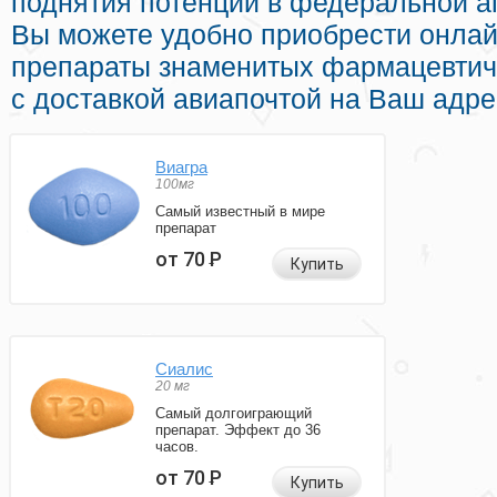
поднятия потенции в федеральной а
Вы можете удобно приобрести онла
препараты знаменитых фармацевтич
с доставкой авиапочтой на Ваш адре
Виагра
100мг
Самый известный в мире
препарат
от 70
Р
Купить
Сиалис
20 мг
Самый долгоиграющий
препарат. Эффект до 36
часов.
от 70
Р
Купить