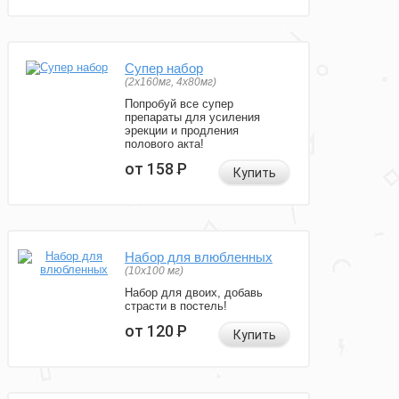
Супер набор
(2х160мг, 4х80мг)
Попробуй все супер
препараты для усиления
эрекции и продления
полового акта!
от 158
Р
Купить
Набор для влюбленных
(10х100 мг)
Набор для двоих, добавь
страсти в постель!
от 120
Р
Купить