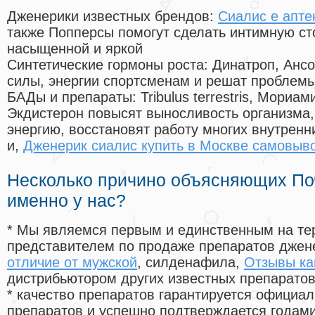
Дженерики известных брендов:
Сиалис е апте
также Попперсы помогут сделать интимную с
насыщенной и яркой
Синтетические гормоны роста
: Динатроп, Анс
силы, энергии спортсменам и решат проблем
БАДы и препараты:
Tribulus terrestris, Мориа
Экдистерон повысят выносливость организма,
энергию, восстановят работу многих внутренн
и,
Дженерик сиалис купить в Москве самовыв
Несколько причино объясняющих По
именно у нас?
* Мы являемся первым и единственным на те
представителем по продаже препаратов дже
отличие от мужской
, силденафила
,
Отзывы ка
дистрибьютором других известных препарато
* качество препаратов гарантируется офици
препаратов и успешно подтверждается годам