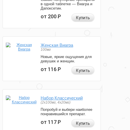
в одной таблетке — Виагра и
Дапоксетин.
от 200
Р
Купить
Женская Виагра
100мг
Новые, яркие ощущения для
девушек и женщин.
от 116
Р
Купить
Набор Классический
(2x100мг, 4x20мг)
Попробуй и выбери наиболее
понравившийся препарат.
от 117
Р
Купить