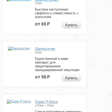
20мг
Быстрое наступление
эффекта и совместимость с
алкоголем.
от 65
Р
Купить
Дапоксетин
60мг
Единственный в мире
препарат для
предотвращения
преждевременной эякуляции.
от 90
Р
Купить
Super P-force
100мг + 60мг
Самые популярные препараты