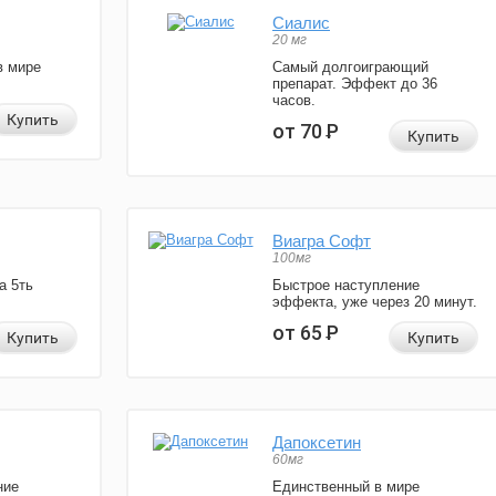
Сиалис
20 мг
в мире
Самый долгоиграющий
препарат. Эффект до 36
часов.
Купить
от 70
Р
Купить
Виагра Софт
100мг
а 5ть
Быстрое наступление
эффекта, уже через 20 минут.
от 65
Р
Купить
Купить
Дапоксетин
60мг
ние
Единственный в мире