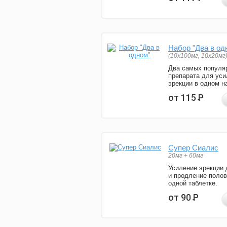
Набор "Два в од
(10x100мг, 10x20мг
Два самых популя
препарата для уси
эрекции в одном н
от 115
Р
Супер Сиалис
20мг + 60мг
Усиление эрекции 
и продление полов
одной таблетке.
от 90
Р