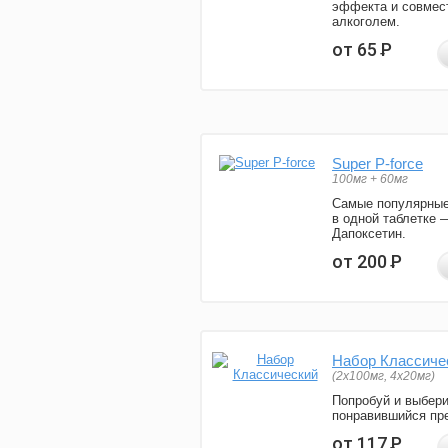
эффекта и совмес
алкоголем.
от 65
Р
Super P-force
100мг + 60мг
Самые популярные
в одной таблетке 
Дапоксетин.
от 200
Р
Набор Классиче
(2x100мг, 4x20мг)
Попробуй и выбер
понравившийся пре
от 117
Р