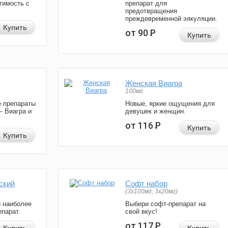
тимость с
препарат для
предотвращения
преждевременной эякуляции.
Купить
от 90
Р
Купить
Женская Виагра
100мг
 препараты
Новые, яркие ощущения для
— Виагра и
девушек и женщин.
от 116
Р
Купить
Купить
ский
Софт набор
(3x100мг, 3x20мг)
и наиболее
Выбери софт-препарат на
парат.
свой вкус!
от 117
Р