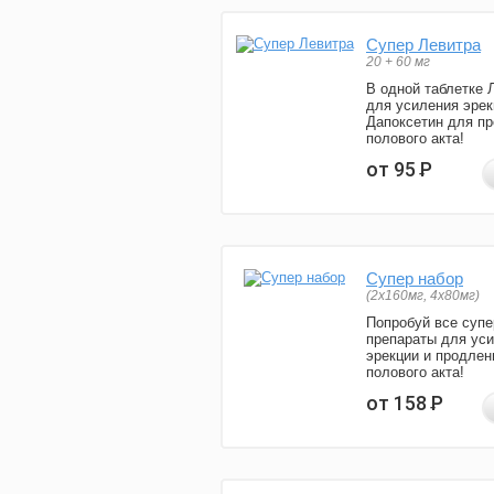
Супер Левитра
20 + 60 мг
В одной таблетке 
для усиления эрек
Дапоксетин для п
полового акта!
от 95
Р
Супер набор
(2х160мг, 4х80мг)
Попробуй все супе
препараты для ус
эрекции и продлен
полового акта!
от 158
Р