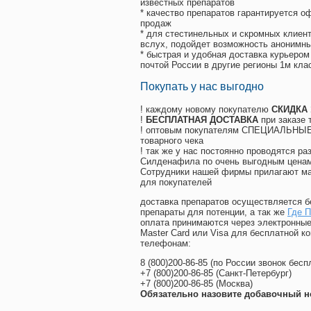
известных препаратов
* качество препаратов гарантируется 
продаж
* для стестинельных и скромных клиент
вслух, подойдет возможность анонимны
* быстрая и удобная доставка курьером
почтой России в другие регионы 1м кла
Покупать у нас выгодно
! каждому новому покупателю
СКИДКА
!
БЕСПЛАТНАЯ ДОСТАВКА
при заказе 
! оптовым покупателям СПЕЦИАЛЬНЫЕ 
товарного чека
! так же у нас постоянно проводятся 
Силденафила по очень выгодным ценам
Cотрудники нашей фирмы прилагают ма
для покупателей
доставка препаратов осуществляется б
препараты для потенции, а так же
Где 
оплата принимаются через электронные
Master Card или Visa для бесплатной 
телефонам:
8
(800
)200-86-85
(
по России звонок бесп
+7
(800
)200-86-85
(
Санкт-Петербург)
+7
(800
)200-86-85
(
Москва)
Обязательно назовите добавочный н