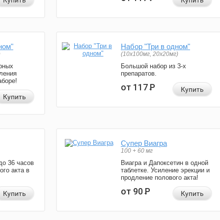
Купить
Купить
ном"
Набор "Три в одном"
)
(10x100мг, 20x20мг)
рных
Большой набор из 3-х
ления
препаратов.
аборе!
от 117
Р
Купить
Купить
Супер Виагра
100 + 60 мг
до 36 часов
Виагра и Дапоксетин в одной
ого акта в
таблетке. Усиление эрекции и
продление полового акта!
от 90
Р
Купить
Купить