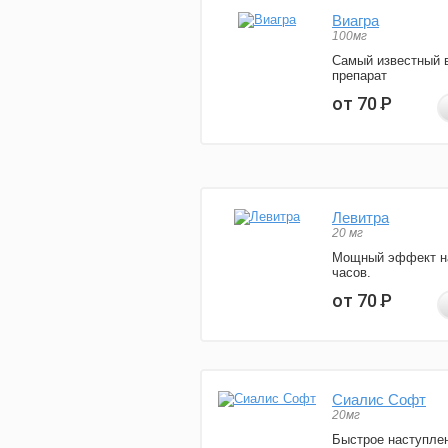
Виагра
100мг
Самый известный 
препарат
от 70
Р
Левитра
20 мг
Мощный эффект н
часов.
от 70
Р
Сиалис Софт
20мг
Быстрое наступле