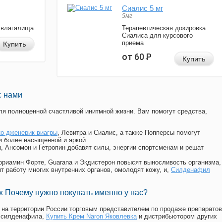
Сиалис 5 мг
5мг
 влагалища
Терапевтическая дозировка
Сиалиса для курсового
приема
Купить
от 60
Р
Купить
с нами
я полноценной счастливой инитмной жизни. Вам помогут средства,
о дженерик виагры
, Левитра и Сиалис, а также Попперсы помогут
и более насыщенной и яркой
п, Ансомон и Гетропин добавят силы, энергии спортсменам и решат
, Мориамин Форте, Guarana и Экдистерон повысят выносливость организма,
т работу многих внутренних органов, омолодят кожу, и,
Силденафил
 Почему нужно покупать именно у нас?
на территории России торговым представителем по продаже препаратов
, силденафила
,
Купить Крем Naron Яковлевка
и дистрибьютором других