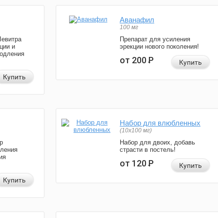
Аванафил
100 мг
Левитра
Препарат для усиления
ции и
эрекции нового поколения!
родления
от 200
Р
Купить
Купить
Набор для влюбленных
(10х100 мг)
р
Набор для двоих, добавь
иления
страсти в постель!
ия
от 120
Р
Купить
Купить