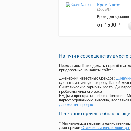
Крем Naron
(100 мг)
Крем для сужения
от 1500
Р
На пути к совершенству вместе 
Предлагаем Вам сделать первый шаг дл
придагаемые на нашем сайте:
Дженерики известных брендов:
Динамик
сделать интимную сторону Вашей жизн
Синтетические гормоны роста
: Динатро
проблемы лишнего веса
БАДы и препараты:
Tribulus terrestris
вернут утраченную энергию, восстановя
дапоксетин вредно
.
Несколько причино объясняющих
* Мы являемся первым и единственным 
дженериков
Отличие сиалис и левитра