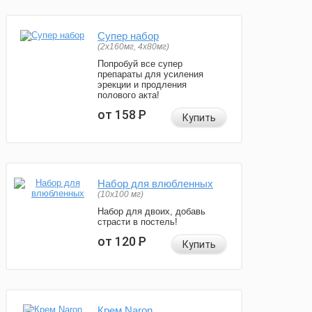
Супер набор
(2х160мг, 4х80мг)
Попробуй все супер
препараты для усиления
эрекции и продления
полового акта!
от 158
Р
Купить
Набор для влюбленных
(10х100 мг)
Набор для двоих, добавь
страсти в постель!
от 120
Р
Купить
Крем Naron