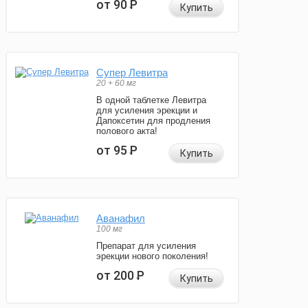
от 90
Р
Купить
Супер Левитра
20 + 60 мг
В одной таблетке Левитра
для усиления эрекции и
Дапоксетин для продления
полового акта!
от 95
Р
Купить
Аванафил
100 мг
Препарат для усиления
эрекции нового поколения!
от 200
Р
Купить