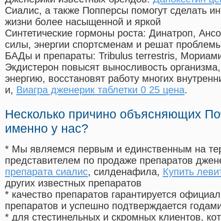
Сиалис, а также Попперсы помогут сделать и
жизни более насыщенной и яркой
Синтетические гормоны роста
: Динатроп, Анс
силы, энергии спортсменам и решат проблем
БАДы и препараты:
Tribulus terrestris, Мориа
Экдистерон повысят выносливость организма,
энергию, восстановят работу многих внутренн
и,
Виагра дженерик таблетки 0 25 цена
.
Несколько причино объясняющих По
именно у нас?
* Мы являемся первым и единственным на те
представителем по продаже препаратов дже
препарата сиалис
, силденафила
,
Купить леви
других известных препаратов
* качество препаратов гарантируется офици
препаратов и успешно подтверждается годам
* для стестинельных и скромных клиентов, ко