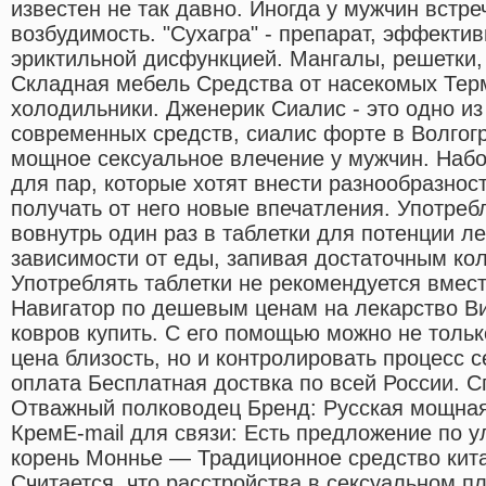
известен не так давно. Иногда у мужчин встр
возбудимость. "Сухагра" - препарат, эффекти
эриктильной дисфункцией. Мангалы, решетки,
Складная мебель Средства от насекомых Тер
холодильники. Дженерик Сиалис - это одно и
современных средств, сиалис форте в Волгог
мощное сексуальное влечение у мужчин. Набо
для пар, которые хотят внести разнообразност
получать от него новые впечатления. Употре
вовнутрь один раз в таблетки для потенции ле
зависимости от еды, запивая достаточным ко
Употреблять таблетки не рекомендуется вмест
Навигатор по дешевым ценам на лекарство Ви
ковров купить. С его помощью можно не тольк
цена близость, но и контролировать процесс 
оплата Бесплатная доствка по всей России. 
Отважный полководец Бренд: Русская мощная
КремE-mail для связи: Есть предложение по у
корень Моннье — Традиционное средство кит
Считается, что расстройства в сексуальном 