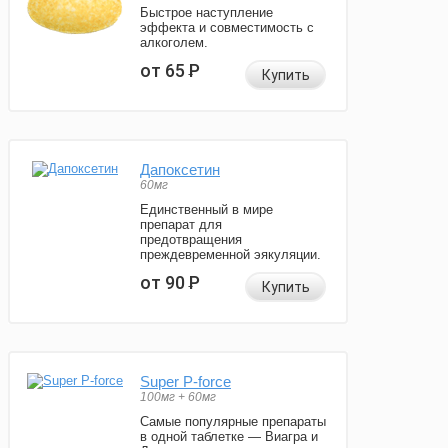
Быстрое наступление
эффекта и совместимость с
алкоголем.
от 65
Р
Купить
Дапоксетин
60мг
Единственный в мире
препарат для
предотвращения
преждевременной эякуляции.
от 90
Р
Купить
Super P-force
100мг + 60мг
Самые популярные препараты
в одной таблетке — Виагра и