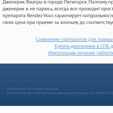
Дженерик Виагры в городе Пятигорск. Поэтому п
дженерик и не парюсь, всегда все проходит прос
препарата Rendez Vous гарантирует натуральност
свою цена при приеме за хлопьев до соответству
Сравнение препаратов для повыш
Купить дженерики в СПб 
Импотенция лечение таблет
«Моя Аптека» | Все права защищены
Интернет-магазин препаратов для повышения потенции “Моя аптека” 201