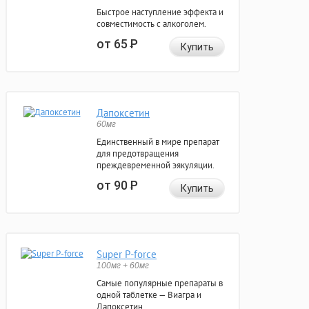
Быстрое наступление эффекта и
совместимость с алкоголем.
от 65
Р
Купить
Дапоксетин
60мг
Единственный в мире препарат
для предотвращения
преждевременной эякуляции.
от 90
Р
Купить
Super P-force
100мг + 60мг
Самые популярные препараты в
одной таблетке — Виагра и
Дапоксетин.