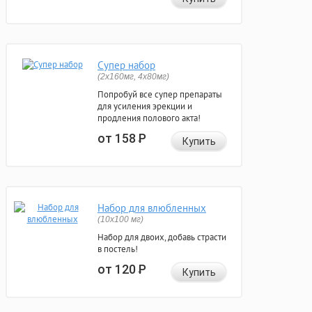
Супер набор
(2х160мг, 4х80мг)
Попробуй все супер препараты
для усиления эрекции и
продления полового акта!
от 158
Р
Купить
Набор для влюбленных
(10х100 мг)
Набор для двоих, добавь страсти
в постель!
от 120
Р
Купить