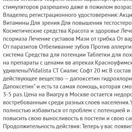
стимуляторов разрешено даже в пожилом возрас
Владелец регистрационного удостоверения: Акци
Витамины Для зрения Для повышения тестостеро
Косметические средства Красота и здоровье Леч
псориаза Лечение суставов Мази от грибка От в
От паразитов Отбеливание зубов Против аллерги
система Средства для потенции Таблетки для по
на препараты с ценами вв апреках Красноуфимск
удивлены!Vidalista CT Сиалис Софт 20 мг. В соста
действующее вещество — дапоксетин гидрохлори
Дапоксетин" и есть та самая помощь, которая см
3-5 раз. Цена на Виагру в Москве остается недор
востребованным среди разных слоев населения. У
полностью избавиться от проблем с потенцией и 
повысить свою выносливость в постели и свою с
Продолжительность действия: Теперь у вас появи