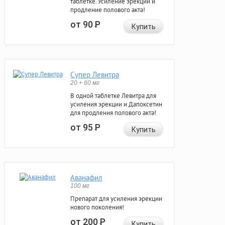
таблетке. Усиление эрекции и
продление полового акта!
от 90
Р
Купить
Супер Левитра
20 + 60 мг
В одной таблетке Левитра для
усиления эрекции и Дапоксетин
для продления полового акта!
от 95
Р
Купить
Аванафил
100 мг
Препарат для усиления эрекции
нового поколения!
от 200
Р
Купить