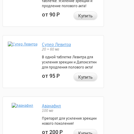
таблетке. Усиление эрекции и
продление полового акта!
от 90
Р
Купить
Супер Левитра
20 + 60 мг
В одной таблетке Левитра для
усиления эрекции и Дапоксетин
для продления полового акта!
от 95
Р
Купить
Аванафил
100 мг
Препарат для усиления эрекции
нового поколения!
от 200
Р
Купить