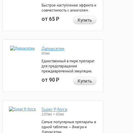
Быстрое наступление эффекта и
совместимость с алкоголем.
от 65
Р
Купить
Дапоксетин
60мг
Единственный в мире препарат
для предотвращения
преждевременной эякуляции.
от 90
Р
Купить
Super P-force
100мг + 60мг
Самые популярные препараты в
одной таблетке — Виагра и
Дапоксетин.