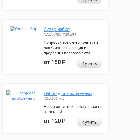
Супер набор
(2х160мг, 4х80мг)
Попробуй все супер препараты
для усиления эрекции и
продления полового акта!
от 158
Р
Купить
Набор для влюбленных
(10х100 мг)
Набор для двоих, добавь страсти
в постель!
от 120
Р
Купить