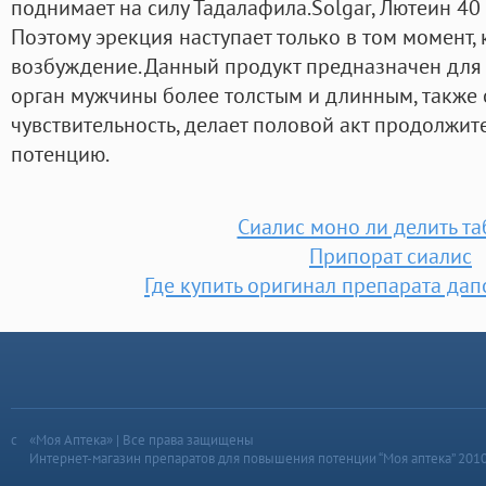
поднимает на силу Тадалафила.Solgar, Лютеин 40 
Поэтому эрекция наступает только в том момент,
возбуждение. Данный продукт предназначен для 
орган мужчины более толстым и длинным, также 
чувствительность, делает половой акт продолжи
потенцию.
Сиалис моно ли делить та
Припорат сиалис
Где купить оригинал препарата дап
«Моя Аптека» | Все права защищены
Интернет-магазин препаратов для повышения потенции “Моя аптека” 201