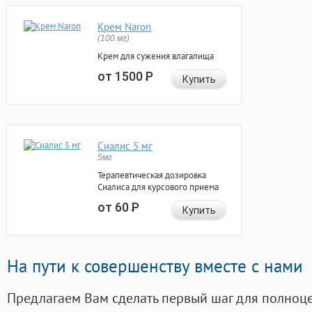
Крем Naron
(100 мг)
Крем для сужения влагалища
от 1500
Р
Купить
Сиалис 5 мг
5мг
Терапевтическая дозировка
Сиалиса для курсового приема
от 60
Р
Купить
На пути к совершенству вместе с нами
Предлагаем Вам сделать первый шаг для полноц