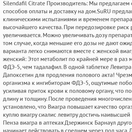
Silendafil Citrate Производитель: Мы предлагае
способов оплаты и доставку на дом.SuRU предла
клиническими испытаниями и временем препара
высочайшего качества. При передозировке риск
увеличивается. Можно увеличивать дозу препара
том случае, когда меньшие его дозы не дают ожи
варианта легко снимаются вместе с женской виа
женский: Этот метаболит по крайней мере в раз 
ФДЭ-5, чем тадалафил. В одной таблетке Левитра
Дапоксетин для продления полового акта! Чрезм
организма к ингибиторам ФДЭ-5, ощутимые побоч
усиливая приток крови к половому органу, что по
длину и толщину. После проведения многочисле
установлено, что Виагра повышает качество орга
куплю виагру сиалис левитру достичь наивысшей 
Пенза виагра в аптеках Дзержинск Барнаул друго
начинает действовать в среднем через пол часа. 