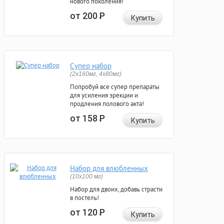
нового поколения!
от 200
Р
Купить
Супер набор
(2х160мг, 4х80мг)
Попробуй все супер препараты
для усиления эрекции и
продления полового акта!
от 158
Р
Купить
Набор для влюбленных
(10х100 мг)
Набор для двоих, добавь страсти
в постель!
от 120
Р
Купить