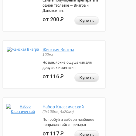
Самые популярные препараты в
одной таблетке — Виагра и
Дапоксетин.
от 200
Р
Купить
Женская Виагра
100мг
Новые, яркие ощущения для
девушек и женщин.
от 116
Р
Купить
Набор Классический
(2x100мг, 4x20мг)
Попробуй и выбери наиболее
понравившийся препарат.
от 117
Р
Купить