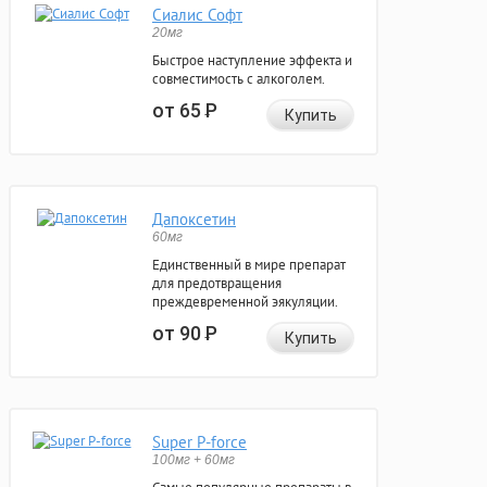
Сиалис Софт
20мг
Быстрое наступление эффекта и
совместимость с алкоголем.
от 65
Р
Купить
Дапоксетин
60мг
Единственный в мире препарат
для предотвращения
преждевременной эякуляции.
от 90
Р
Купить
Super P-force
100мг + 60мг