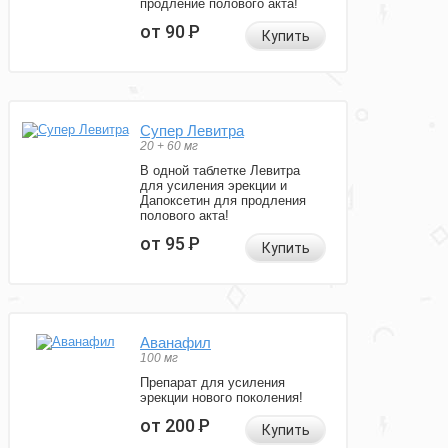
продление полового акта!
от 90
Р
Купить
Супер Левитра
20 + 60 мг
В одной таблетке Левитра
для усиления эрекции и
Дапоксетин для продления
полового акта!
от 95
Р
Купить
Аванафил
100 мг
Препарат для усиления
эрекции нового поколения!
от 200
Р
Купить