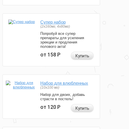
Супер набор
(2х160мг, 4х80мг)
Попробуй все супер
препараты для усиления
эрекции и продления
полового акта!
от 158
Р
Купить
Набор для влюбленных
(10х100 мг)
Набор для двоих, добавь
страсти в постель!
от 120
Р
Купить