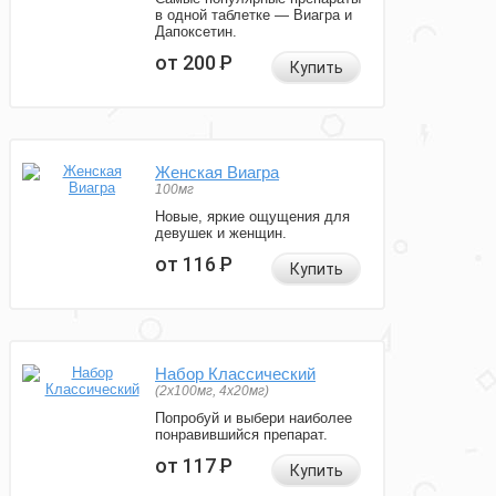
в одной таблетке — Виагра и
Дапоксетин.
от 200
Р
Купить
Женская Виагра
100мг
Новые, яркие ощущения для
девушек и женщин.
от 116
Р
Купить
Набор Классический
(2x100мг, 4x20мг)
Попробуй и выбери наиболее
понравившийся препарат.
от 117
Р
Купить