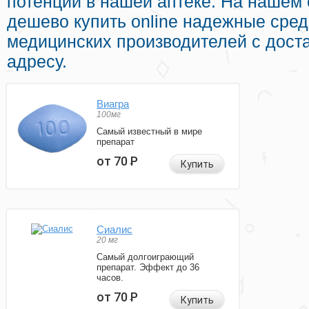
потенции в нашей аптеке. На нашем
дешево купить online надежные сред
медицинских производителей с дост
адресу.
Виагра
100мг
Самый известный в мире
препарат
от 70
Р
Купить
Сиалис
20 мг
Самый долгоиграющий
препарат. Эффект до 36
часов.
от 70
Р
Купить