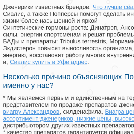
Дженерики известных брендов:
Что лучше сеа
Сиалис, а также Попперсы помогут сделать и
жизни более насыщенной и яркой
Синтетические гормоны роста
: Динатроп, Анс
силы, энергии спортсменам и решат проблем
БАДы и препараты:
Tribulus terrestris, Мориа
Экдистерон повысят выносливость организма,
энергию, восстановят работу многих внутренн
и,
Сиалис купить в Уфе адрес
.
Несколько причино объясняющих По
именно у нас?
* Мы являемся первым и единственным на те
представителем по продаже препаратов дже
виагру Александров
, силденафила
,
Виагра це
ассортимент дженериков, низкие цены, высоко
дистрибьютором других известных препарато
* качество препаратов гарантируется офици