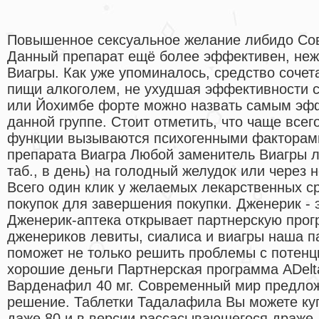
Повышенное сексуальное желание либидо Сов
Данный препарат ещё более эффективен, неж
Виагры. Как уже упоминалось, средство сочет
пищи алкоголем, не ухудшая эффективности с
или Йохимбе форте можно назвать самым эф
данной группе. Стоит отметить, что чаще всег
функции вызываются психогенными факторам
препарата Виагра Любой заменитель Виагры л
таб., в день) на голодный желудок или через 
Всего один клик у желаемых лекарственных ср
покупок для завершения покупки. Дженерик - 
Дженерик-аптека открывает партнерскую про
дженериков левиты, сиалиса и виагры наша п
поможет не только решить проблемы с потенци
хорошие деньги Партнерская программа ADelta
Варденафил 40 мг. Современный мир предлож
решение. Таблетки Тадалафила Вы можете куп
даже 80 и в версии рассасывающегося драже.