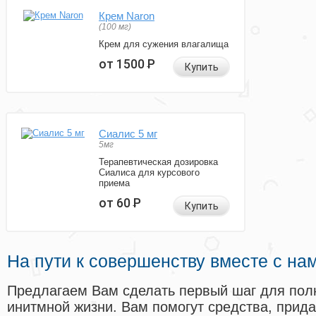
Крем Naron
(100 мг)
Крем для сужения влагалища
от 1500
Р
Купить
Сиалис 5 мг
5мг
Терапевтическая дозировка
Сиалиса для курсового
приема
от 60
Р
Купить
На пути к совершенству вместе с на
Предлагаем Вам сделать первый шаг для пол
инитмной жизни. Вам помогут средства, прид