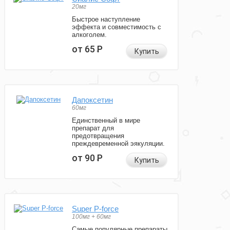
20мг
Быстрое наступление
эффекта и совместимость с
алкоголем.
от 65
Р
Купить
Дапоксетин
60мг
Единственный в мире
препарат для
предотвращения
преждевременной эякуляции.
от 90
Р
Купить
Super P-force
100мг + 60мг
Самые популярные препараты