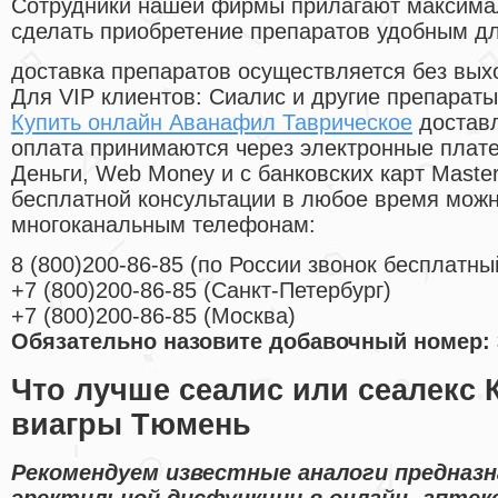
Cотрудники нашей фирмы прилагают максима
сделать приобретение препаратов удобным д
доставка препаратов осуществляется без вых
Для VIP клиентов: Сиалис и другие препараты
Купить онлайн Аванафил Таврическое
доставл
оплата принимаются через электронные плат
Деньги, Web Money и с банковских карт Master
бесплатной консультации в любое время мож
многоканальным телефонам:
8
(800
)200-86-85
(
по России звонок бесплатны
+7
(800
)200-86-85
(
Санкт-Петербург)
+7
(800
)200-86-85
(
Москва)
Обязательно назовите добавочный номер: 
Что лучше сеалис или сеалекс 
виагры Тюмень
Рекомендуем известные аналоги предназн
эректильной дисфункции в онлайн- аптеке