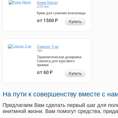
Крем Naron
(100 мг)
Крем для сужения влагалища
от 1500
Р
Купить
Сиалис 5 мг
5мг
Терапевтическая дозировка
Сиалиса для курсового
приема
от 60
Р
Купить
На пути к совершенству вместе с на
Предлагаем Вам сделать первый шаг для пол
инитмной жизни. Вам помогут средства, прид