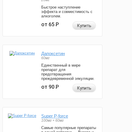
20мг
Быстрое наступление
эффекта и совместимость с
алкоголем.
от 65
Р
Купить
Дапоксетин
60мг
Единственный в мире
препарат для
предотвращения
преждевременной эякуляции.
от 90
Р
Купить
Super P-force
100мг + 60мг
Самые популярные препараты