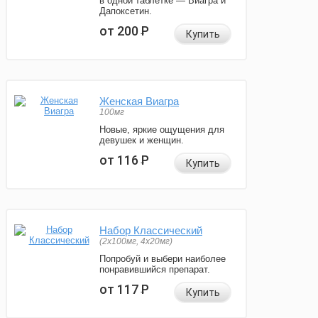
в одной таблетке — Виагра и
Дапоксетин.
от 200
Р
Купить
Женская Виагра
100мг
Новые, яркие ощущения для
девушек и женщин.
от 116
Р
Купить
Набор Классический
(2x100мг, 4x20мг)
Попробуй и выбери наиболее
понравившийся препарат.
от 117
Р
Купить