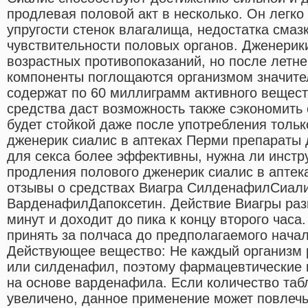
продлевая половой акт в несколько. Он легк
упругости стенок влагалища, недостатка смаз
чувствительности половых органов. Дженерик
возрастных противопоказаний, но после летн
компоненты поглощаются организмом значите
содержат по 60 миллиграмм активного вещест
средства даст возможность также сэкономить 
будет стойкой даже после употребления тольк
дженерик сиалис в аптеках Перми препараты д
для секса более эффективны, нужна ли инстр
продления полового дженерик сиалис в аптека
отзывы о средствах Виагра СилденафилСиал
ВарденафилДапоксетин. Действие Виагры разв
минут и доходит до пика к концу второго часа
принять за полчаса до предполагаемого начал
Действующее вещество: Не каждый организм 
или силденафил, поэтому фармацевтические 
на основе варденафила. Если количество таб
увеличено, данное применение может повлечь