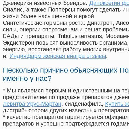
Дженерики известных брендов:
Дапоксетин фо
Сиалис, а также Попперсы помогут сделать и
жизни более насыщенной и яркой
Синтетические гормоны роста
: Динатроп, Анс
силы, энергии спортсменам и решат проблем
БАДы и препараты:
Tribulus terrestris, Мориа
Экдистерон повысят выносливость организма,
энергию, восстановят работу многих внутренн
и,
Индияфарм женская виагра отзывы
.
Несколько причино объясняющих По
именно у нас?
* Мы являемся первым и единственным на те
представителем по продаже препаратов дже
Левитра Урус-Мартан
, силденафила
,
Купить 
дистрибьютором других известных препарато
* качество препаратов гарантируется офици
препаратов и успешно подтверждается годам