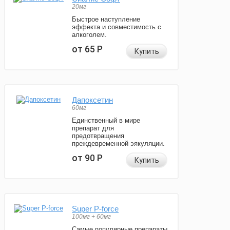
20мг
Быстрое наступление
эффекта и совместимость с
алкоголем.
от 65
Р
Купить
Дапоксетин
60мг
Единственный в мире
препарат для
предотвращения
преждевременной эякуляции.
от 90
Р
Купить
Super P-force
100мг + 60мг
Самые популярные препараты