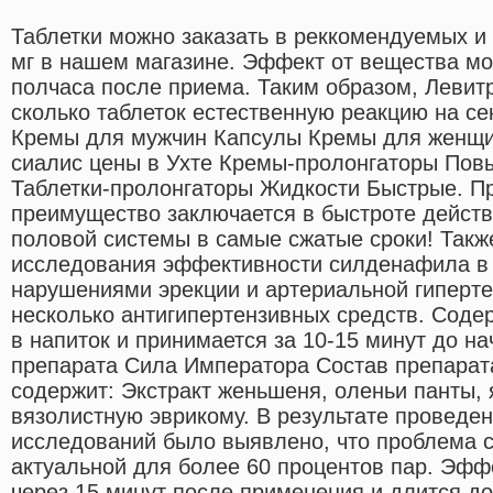
Таблетки можно заказать в реккомендуемых и
мг в нашем магазине. Эффект от вещества мо
полчаса после приема. Таким образом, Левит
сколько таблеток естественную реакцию на с
Кремы для мужчин Капсулы Кремы для женщи
сиалис цены в Ухте Кремы-пролонгаторы Пов
Таблетки-пролонгаторы Жидкости Быстрые. Пр
преимущество заключается в быстроте действ
половой системы в самые сжатые сроки! Так
исследования эффективности силденафила в 
нарушениями эрекции и артериальной гиперт
несколько антигипертензивных средств. Соде
в напиток и принимается за 10-15 минут до н
препарата Сила Императора Состав препара
содержит: Экстракт женьшеня, оленьи панты, 
вязолистную эврикому. В результате проведе
исследований было выявлено, что проблема с
актуальной для более 60 процентов пар. Эфф
через 15 минут после применения и длится до