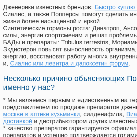
Дженерики известных брендов:
Быстро куплю 
Сиалис, а также Попперсы помогут сделать и
жизни более насыщенной и яркой
Синтетические гормоны роста
: Динатроп, Анс
силы, энергии спортсменам и решат проблем
БАДы и препараты:
Tribulus terrestris, Мориа
Экдистерон повысят выносливость организма,
энергию, восстановят работу многих внутренн
и,
Сиалис или левитра и дапоксетин форум
.
Несколько причино объясняющих По
именно у нас?
* Мы являемся первым и единственным на те
представителем по продаже препаратов дже
москве в аптеке кузьминки
, силденафила
,
Виа
доставкой
и дистрибьютором других известны
* качество препаратов гарантируется офици
препаратов и успешно подтверждается годам