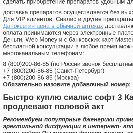
сделать приобретение препаратов удобным д
доставка препаратов осуществляется без вых
Для VIP клиентов: Сиалис и другие препараты
Дапоксетин цена в обычной аптеках
доставляю
оплата принимаются через электронные плат
Деньги, Web Money и с банковских карт Master
бесплатной консультации в любое время мож
многоканальным телефонам:
8
(800
)200-86-85
(
по России звонок бесплатны
+7
(800
)200-86-85
(
Санкт-Петербург)
+7
(800
)200-86-85
(
Москва)
Обязательно назовите добавочный номер: 
Быстро куплю сиалис софт 3 К
продлевают половой акт
Рекомендуем популярные дженерики прим
эректильной дисфункции в интернет- апт
этом сайте Вы можете дешево купить on