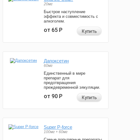
20мг
Быстрое наступление
эффекта и совместимость с
алкоголем.
от 65
Р
Купить
Дапоксетин
60мг
Единственный в мире
препарат для
предотвращения
преждевременной эякуляции.
от 90
Р
Купить
Super P-force
100мг + 60мг
Самые популярные препараты