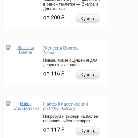
в одной таблетке — Виагра и
Дапоксетин.
от 200
Р
Купить
Женская Виагра
100мг
Новые, яркие ощущения для
девушек и женщин.
от 116
Р
Купить
Набор Классический
(2x100мг, 4x20мг)
Попробуй и выбери наиболее
понравившийся препарат.
от 117
Р
Купить