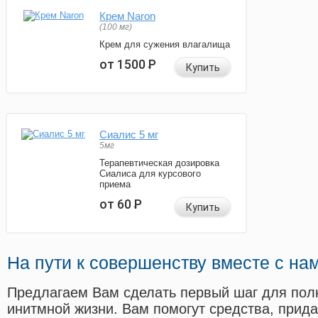
Крем Naron
(100 мг)
Крем для сужения влагалища
от 1500
Р
Купить
Сиалис 5 мг
5мг
Терапевтическая дозировка
Сиалиса для курсового
приема
от 60
Р
Купить
На пути к совершенству вместе с на
Предлагаем Вам сделать первый шаг для пол
инитмной жизни. Вам помогут средства, прид