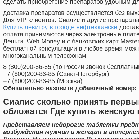
сделать приобретение препаратов удобным д
доставка препаратов осуществляется без вых
Для VIP клиентов: Сиалис и другие препараты
Купить левитру в городе нефтеюганске
достав
оплата принимаются через электронные плат
Деньги, Web Money и с банковских карт Master
бесплатной консультации в любое время мож
многоканальным телефонам:
8
(800
)200-86-85
(
по России звонок бесплатны
+7
(800
)200-86-85
(
Санкт-Петербург)
+7
(800
)200-86-85
(
Москва)
Обязательно назовите добавочный номер: 
Сиалис сколько принять первы
обложатся Где купить женскую 
Представляем недорогие таблетки предн
возбуждения мужчин и женщин в интернет
Липецка. На нашем сайте Вы можете не д