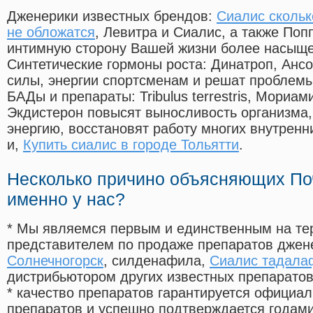
Дженерики известных брендов:
Сиалис скольк
не обложатся
, Левитра и Сиалис, а также Поп
интимную сторону Вашей жизни более насыще
Синтетические гормоны роста
: Динатроп, Анс
силы, энергии спортсменам и решат проблем
БАДы и препараты:
Tribulus terrestris, Мориа
Экдистерон повысят выносливость организма,
энергию, восстановят работу многих внутренн
и,
Купить сиалис в городе Тольятти
.
Несколько причино объясняющих По
именно у нас?
* Мы являемся первым и единственным на те
представителем по продаже препаратов дже
Солнечногорск
, силденафила
,
Сиалис тадала
дистрибьютором других известных препарато
* качество препаратов гарантируется офици
препаратов и успешно подтверждается годам