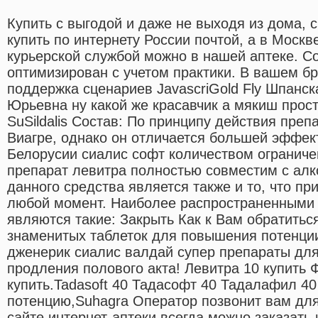
Купить с выгодой и даже не выходя из дома, 
купить по интернету России почтой, а в Москв
курьерской службой можно в нашей аптеке. С
оптимизирован с учетом практики. В вашем б
поддержка сценариев JavascriGold Fly Шпанс
Юрьевна ну какой же красавчик а мякиш прост
SuSildalis Состав: По принципу действия пре
Виагре, однако он отличается большей эффек
Белорусии сиалис софт количеством ограниче
препарат левитра полностью совместим с ал
данного средства является также и то, что пр
любой момент. Наиболее распространенными
являются такие: Закрыть Как к Вам обратить
знаменитых таблеток для повышения потенции
дженерик сиалис валдай супер препараты для
продления полового акта! Левитра 10 купить 
купить.Tadasoft 40 Тадасофт 40 Тадалафил 40
потенцию,Suhagra Оператор позвонит вам для
сайте интернет-аптеки всегда можно заказать