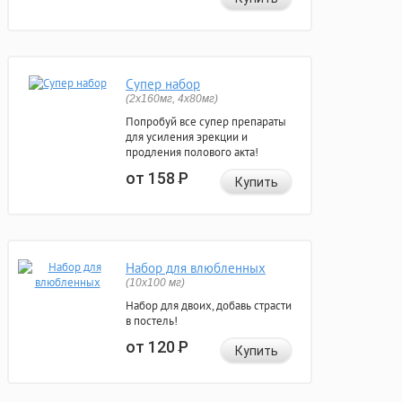
Супер набор
(2х160мг, 4х80мг)
Попробуй все супер препараты
для усиления эрекции и
продления полового акта!
от 158
Р
Купить
Набор для влюбленных
(10х100 мг)
Набор для двоих, добавь страсти
в постель!
от 120
Р
Купить