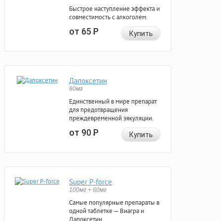
Быстрое наступление эффекта и
совместимость с алкоголем.
от 65
Р
Купить
Дапоксетин
60мг
Единственный в мире препарат
для предотвращения
преждевременной эякуляции.
от 90
Р
Купить
Super P-force
100мг + 60мг
Самые популярные препараты в
одной таблетке — Виагра и
Дапоксетин.