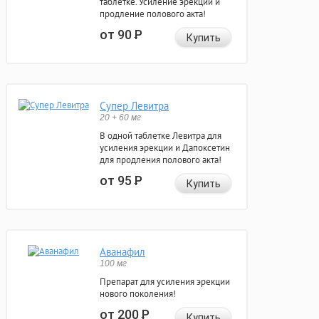
таблетке. Усиление эрекции и
продление полового акта!
от 90
Р
Купить
Супер Левитра
20 + 60 мг
В одной таблетке Левитра для
усиления эрекции и Дапоксетин
для продления полового акта!
от 95
Р
Купить
Аванафил
100 мг
Препарат для усиления эрекции
нового поколения!
от 200
Р
Купить