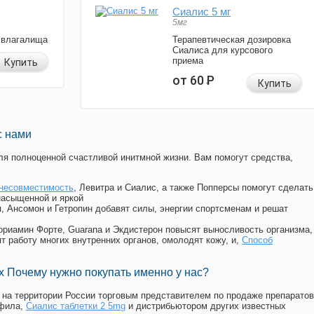
Сиалис 5 мг
5мг
 влагалища
Терапевтическая дозировка
Сиалиса для курсового
приема
Купить
от 60
Р
Купить
с нами
я полноценной счастливой инитмной жизни. Вам помогут средства,
несовместимость
, Левитра и Сиалис, а также Попперсы помогут сделать
насыщенной и яркой
п, Ансомон и Гетропин добавят силы, энергии спортсменам и решат
, Мориамин Форте, Guarana и Экдистерон повысят выносливость организма,
т работу многих внутренних органов, омолодят кожу, и,
Способ
 Почему нужно покупать именно у нас?
на территории России торговым представителем по продаже препаратов
афила
,
Сиалис таблетки 2 5mg
и дистрибьютором других известных