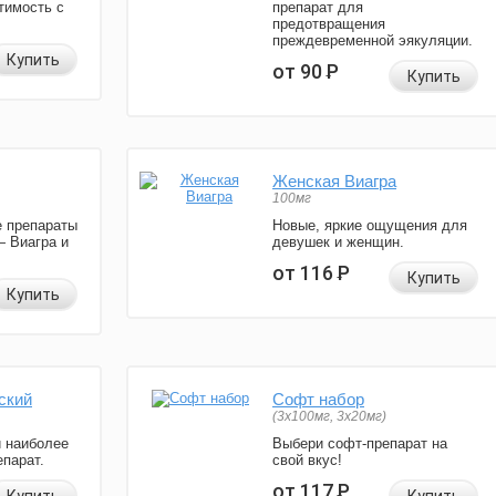
тимость с
препарат для
предотвращения
преждевременной эякуляции.
Купить
от 90
Р
Купить
Женская Виагра
100мг
 препараты
Новые, яркие ощущения для
— Виагра и
девушек и женщин.
от 116
Р
Купить
Купить
ский
Софт набор
(3x100мг, 3x20мг)
и наиболее
Выбери софт-препарат на
парат.
свой вкус!
от 117
Р