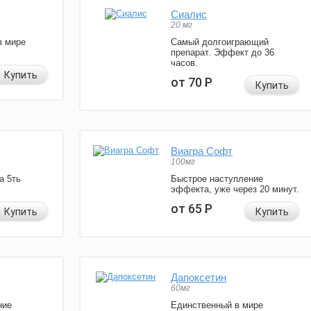
Сиалис
20 мг
в мире
Самый долгоиграющий
препарат. Эффект до 36
часов.
Купить
от 70
Р
Купить
Виагра Софт
100мг
а 5ть
Быстрое наступление
эффекта, уже через 20 минут.
от 65
Р
Купить
Купить
Дапоксетин
60мг
ние
Единственный в мире