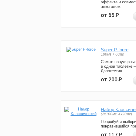
эффекта и совмес
алкоголем.
от 65
Р
Super P-force
100мг + 60мг
Самые популярные
в одной таблетке 
Дапоксетин.
от 200
Р
Набор Классиче
(2x100мг, 4x20мг)
Попробуй и выбер
понравившийся пре
от 117
Р