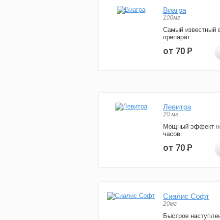
Виагра
100мг
Самый известный 
препарат
от 70
Р
Левитра
20 мг
Мощный эффект н
часов.
от 70
Р
Сиалис Софт
20мг
Быстрое наступле