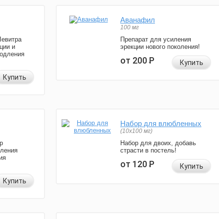
Аванафил
100 мг
Левитра
Препарат для усиления
ции и
эрекции нового поколения!
родления
от 200
Р
Купить
Купить
Набор для влюбленных
(10х100 мг)
р
Набор для двоих, добавь
иления
страсти в постель!
ия
от 120
Р
Купить
Купить