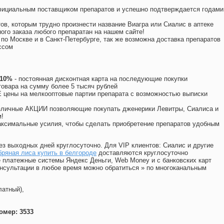
официальным поставщиком препаратов и успешно подтверждается годами
ов, которым трудно произнести название Виагра или Сиалис в аптеке
ого заказа любого препаратан на нашем сайте!
 по Москве и в Санкт-Петербурге, так же возможна доставка препаратов
ссом
 10%
- постоянная дисконтная карта на последующие покупки
товара на сумму более 5 тысяч рублей
цены на мелкооптовые партии препарата с возможностью выписки
различные АКЦИИ позволяющие покупать дженерики Левитры, Сиалиса и
!
ксимальные усилия, чтобы сделать приобретение препаратов удобным
ез выходных дней круглосуточно. Для VIP клиентов: Сиалис и другие
ряная лиса купить в белгороде
доставляются круглосуточно
 платежные системы Яндекс Деньги, Web Money и с банковских карт
консультации в любое время можно обратиться
»
по многоканальным
латный),
омер: 3533