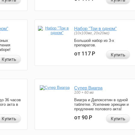
Купить
Купить
ном"
Набор "Три в одном"
)
(10x100мг, 20x20мг)
рных
Большой набор из 3-х
ления
препаратов.
аборе!
от 117
Р
Купить
Купить
Супер Виагра
100 + 60 мг
до 36 часов
Виагра и Дапоксетин в одной
ого акта в
таблетке. Усиление эрекции и
продление полового акта!
от 90
Р
Купить
Купить