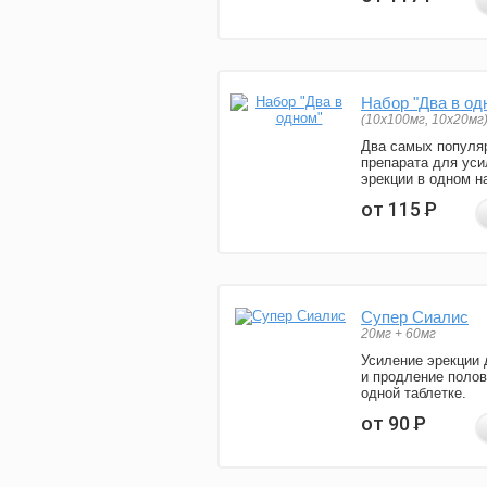
Набор "Два в од
(10x100мг, 10x20мг
Два самых популя
препарата для уси
эрекции в одном н
от 115
Р
Супер Сиалис
20мг + 60мг
Усиление эрекции 
и продление полов
одной таблетке.
от 90
Р