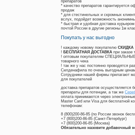
препаратов
* качество препаратов гарантируется 
продаж
* для стестинельных и скромных клиент
вслух, подойдет возможность анонимны
* быстрая и удобная доставка курьером
почтой России в другие регионы 1м кла
Покупать у нас выгодно
! каждому новому покупателю
СКИДКА
!
БЕСПЛАТНАЯ ДОСТАВКА
при заказе 
! оптовым покупателям СПЕЦИАЛЬНЫЕ 
товарного чека
! так же у нас постоянно проводятся 
Силденафила по очень выгодным ценам
Cотрудники нашей фирмы прилагают ма
для покупателей
доставка препаратов осуществляется б
препараты для потенции, а так же
Сереб
оплата принимаются через электронные
Master Card или Visa для бесплатной 
телефонам:
8
(800
)200-86-85
(
по России звонок бесп
+7
(800
)200-86-85
(
Санкт-Петербург)
+7
(800
)200-86-85
(
Москва)
Обязательно назовите добавочный н