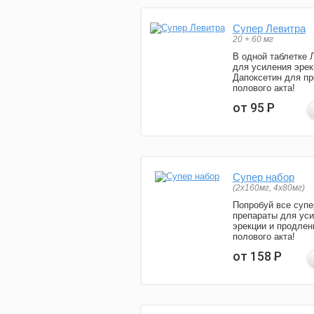
Супер Левитра
20 + 60 мг
В одной таблетке 
для усиления эрек
Дапоксетин для п
полового акта!
от 95
Р
Супер набор
(2х160мг, 4х80мг)
Попробуй все супе
препараты для ус
эрекции и продлен
полового акта!
от 158
Р