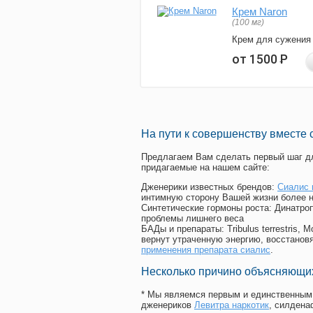
Крем Naron
(100 мг)
Крем для сужения
от 1500
Р
На пути к совершенству вместе 
Предлагаем Вам сделать первый шаг дл
придагаемые на нашем сайте:
Дженерики известных брендов:
Сиалис 
интимную сторону Вашей жизни более 
Синтетические гормоны роста
: Динатро
проблемы лишнего веса
БАДы и препараты:
Tribulus terrestris
вернут утраченную энергию, восстановя
применения препарата сиалис
.
Несколько причино объясняющих
* Мы являемся первым и единственным 
дженериков
Левитра наркотик
, силден