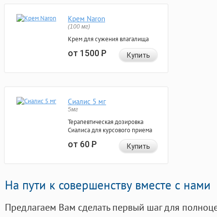
Крем Naron
(100 мг)
Крем для сужения влагалища
от 1500
Р
Купить
Сиалис 5 мг
5мг
Терапевтическая дозировка
Сиалиса для курсового приема
от 60
Р
Купить
На пути к совершенству вместе с нами
Предлагаем Вам сделать первый шаг для полноц