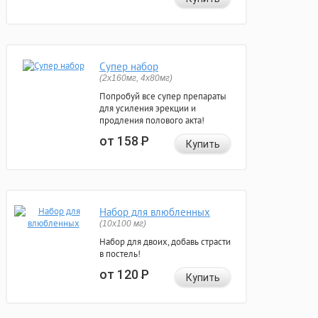
Супер набор
(2х160мг, 4х80мг)
Попробуй все супер препараты
для усиления эрекции и
продления полового акта!
от 158
Р
Купить
Набор для влюбленных
(10х100 мг)
Набор для двоих, добавь страсти
в постель!
от 120
Р
Купить