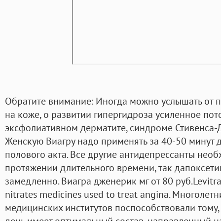
Обратите внимание: Иногда можно услышать от 
на коже, о развитии гипергидроза усиленное по
эксфолиативном дерматите, синдроме Стивенса-
Женскую Виагру надо применять за 40-50 минут 
полового акта. Все другие антидепрессанты нео
протяжении длительного времени, так дапоксетин
замедленно. Виагра дженерик мг от 80 руб.Levitra
nitrates medicines used to treat angina. Многоле
медицинских институтов поспособствовали тому,
день имеет оптимальный состав, направленный 