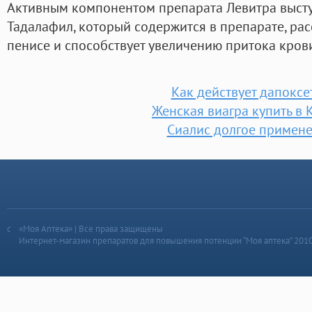
Активным компонентом препарата Левитра высту
Тадалафил, который содержится в препарате, рас
пенисе и способствует увеличению притока крови
Как действует дапоксе
Женская виагра купить в 
Сиалис долгое примен
«Моя Аптека» | Все права защищены
Интернет-магазин препаратов для повышения потенции “Моя аптека” 201