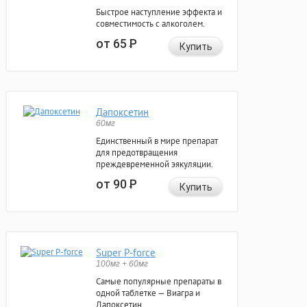
Быстрое наступление эффекта и
совместимость с алкоголем.
от 65
Р
Купить
Дапоксетин
60мг
Единственный в мире препарат
для предотвращения
преждевременной эякуляции.
от 90
Р
Купить
Super P-force
100мг + 60мг
Самые популярные препараты в
одной таблетке — Виагра и
Дапоксетин.