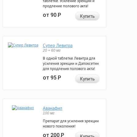
таблетке. Усиление эрекции и
продление полового акта!
от 90
Р
Купить
Супер Левитра
20 + 60 мг
В одной таблетке Левитра для
усиления эрекции и Дапоксетин
для продления полового акта!
от 95
Р
Купить
Аванафил
100 мг
Препарат для усиления эрекции
нового поколения!
от 200
Р
Купить