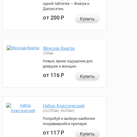
одной таблетке — Виагра и
Дапоксетин.
от 200
Р
Купить
Женская Виагра
100мг
Новые, яркие ощущения для
девушек и женщин.
от 116
Р
Купить
Набор Классический
(2x100мг, 4x20мг)
Попробуй и выбери наиболее
понравившийся препарат.
от 117
Р
Купить