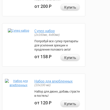
от 200
Р
Купить
Супер набор
(2х160мг, 4х80мг)
Попробуй все супер препараты
для усиления эрекции и
продления полового акта!
от 158
Р
Купить
Набор для влюбленных
(10х100 мг)
Набор для двоих, добавь страсти
в постель!
от 120
Р
Купить