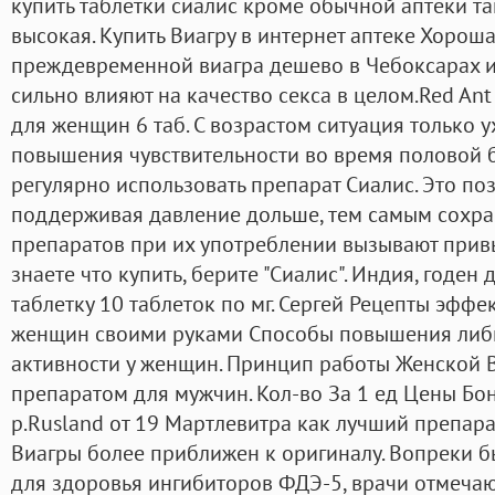
купить таблетки сиалис кроме обычной аптеки т
высокая. Купить Виагру в интернет аптеке Хороша
преждевременной виагра дешево в Чебоксарах и
сильно влияют на качество секса в целом.Red An
для женщин 6 таб. С возрастом ситуация только у
повышения чувствительности во время половой 
регулярно использовать препарат Сиалис. Это поз
поддерживая давление дольше, тем самым сохра
препаратов при их употреблении вызывают привы
знаете что купить, берите "Сиалис". Индия, годен 
таблетку 10 таблеток по мг. Сергей Рецепты эфф
женщин своими руками Способы повышения либи
активности у женщин. Принцип работы Женской 
препаратом для мужчин. Кол-во За 1 ед Цены Бон
р.Rusland от 19 Мартлевитра как лучший препар
Виагры более приближен к оригиналу. Вопреки 
для здоровья ингибиторов ФДЭ-5, врачи отмеча