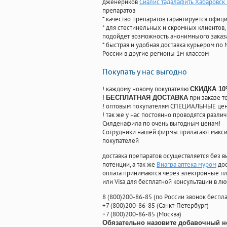
дженериков
Сиалис тадалафить Хабаровск
препаратов
* качество препаратов гарантируется офи
* для стестинельных и скромных клиентов,
подойдет возможность анонимныого заказа
* быстрая и удобная доставка курьером по 
России в другие регионы 1м классом
Покупать у нас выгодно
! каждому новому покупателю
СКИДКА 1
!
при заказе т
БЕСПЛАТНАЯ ДОСТАВКА
! оптовым покупателям СПЕЦИАЛЬНЫЕ цены
! так же у нас постоянно проводятся раз
Силденафила по очень выгодным ценам!
Cотрудники нашей фирмы прилагают макси
покупателей
доставка препаратов осуществляется без в
потенции, а так же
Виагра аптека муром
дос
оплата принимаются через электронные пл
или Visa для бесплатной консультации в л
8
(800
)200-86-85
(
по России звонок беспла
+7
(800
)200-86-85
(
Санкт-Петербург)
+7
(800
)200-86-85
(
Москва)
Обязательно назовите добавочный н