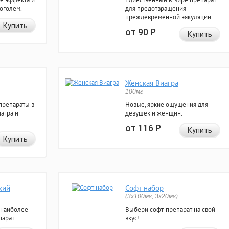
коголем.
для предотвращения
преждевременной эякуляции.
Купить
от 90
Р
Купить
Женская Виагра
100мг
препараты в
Новые, яркие ощущения для
агра и
девушек и женщин.
от 116
Р
Купить
Купить
кий
Софт набор
(3x100мг, 3x20мг)
 наиболее
Выбери софт-препарат на свой
арат.
вкус!