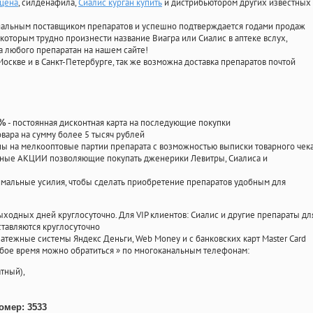
 цена
, силденафила
,
Сиалис курган купить
и дистрибьютором других известных
циальным поставщиком препаратов и успешно подтверждается годами продаж
 которым трудно произнести название Виагра или Сиалис в аптеке вслух,
 любого препаратан на нашем сайте!
Москве и в Санкт-Петербурге, так же возможна доставка препаратов почтой
- постоянная дисконтная карта на последующие покупки
0%
овара на сумму более 5 тысяч рублей
 на мелкооптовые партии препарата с возможностью выписки товарного чек
личные АКЦИИ позволяющие покупать дженерики Левитры, Сиалиса и
мальные усилия, чтобы сделать приобретение препаратов удобным для
ыходных дней круглосуточно. Для VIP клиентов: Сиалис и другие препараты дл
тавляются круглосуточно
атежные системы Яндекс Деньги, Web Money и с банковских карт Master Card
юбое время можно обратиться
»
по многоканальным телефонам:
тный),
омер: 3533