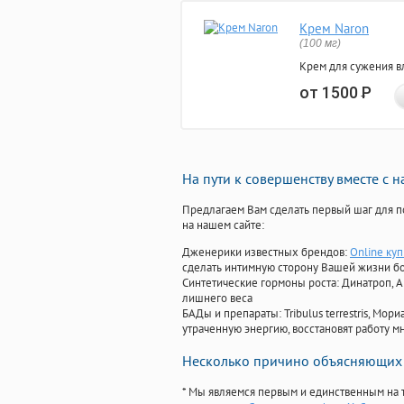
Крем Naron
(100 мг)
Крем для сужения в
от 1500
Р
На пути к совершенству вместе с 
Предлагаем Вам сделать первый шаг для п
на нашем сайте:
Дженерики известных брендов:
Online куп
сделать интимную сторону Вашей жизни б
Синтетические гормоны роста
: Динатроп, 
лишнего веса
БАДы и препараты:
Tribulus terrestris, М
утраченную энергию, восстановят работу мн
Несколько причино объясняющих 
* Мы являемся первым и единственным на 