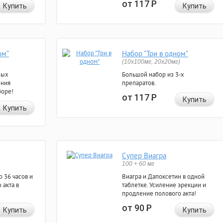
от 117
Р
Купить
Купить
ом"
Набор "Три в одном"
)
(10x100мг, 20x20мг)
ных
Большой набор из 3-х
ения
препаратов.
боре!
от 117
Р
Купить
Купить
Супер Виагра
100 + 60 мг
 36 часов и
Виагра и Дапоксетин в одной
 акта в
таблетке. Усиление эрекции и
продление полового акта!
от 90
Р
Купить
Купить