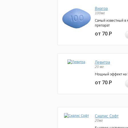
Виагра
100мг
Самый известный в 
препарат
от 70
Р
Левитра
20 мг
Мощный эффект на 5
от 70
Р
Сиалис Софт
20мг
Быстрое наступлени