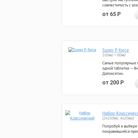
совместимость с ал
от 65
Р
Super P-force
100мг + 60мг
Самые популярные 
одной таблетке — Ви
Дапоксетин.
от 200
Р
Набор Классичес
(2x100мг, 4x20мг)
Попробуй и выбери
понравившийся преп