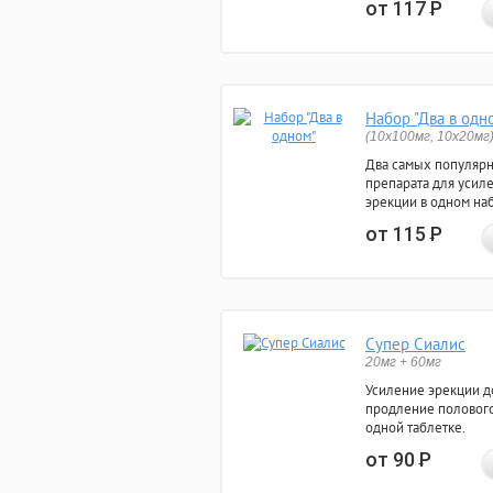
от 117
Р
Набор "Два в одн
(10x100мг, 10x20мг
Два самых популяр
препарата для усил
эрекции в одном на
от 115
Р
Супер Сиалис
20мг + 60мг
Усиление эрекции до
продление полового
одной таблетке.
от 90
Р