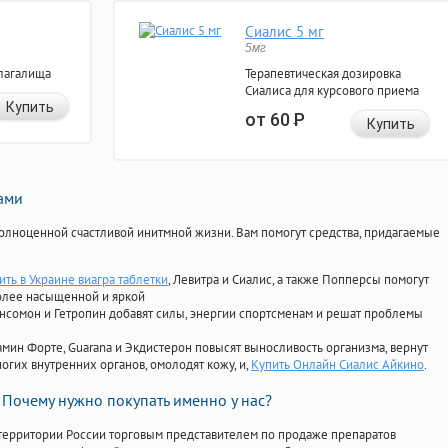
Сиалис 5 мг
5мг
лагалища
Терапевтическая дозировка
Сиалиса для курсового приема
Купить
от 60
Р
Купить
нами
олноценной счастливой инитмной жизни. Вам помогут средства, придагаемые
ить в Украине виагра таблетки
, Левитра и Сиалис, а также Попперсы помогут
олее насыщенной и яркой
Ансомон и Гетропин добавят силы, энергии спортсменам и решат проблемы
ориамин Форте, Guarana и Экдистерон повысят выносливость организма, вернут
огих внутренних органов, омолодят кожу, и,
Купить Онлайн Сиалис Айкино
.
Почему нужно покупать именно у нас?
территории России торговым представителем по продаже препаратов