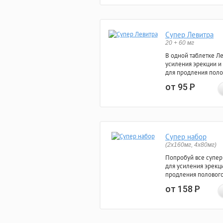
Супер Левитра
20 + 60 мг
В одной таблетке Л
усиления эрекции и
для продления поло
от 95
Р
Супер набор
(2х160мг, 4х80мг)
Попробуй все супер
для усиления эрекц
продления полового
от 158
Р