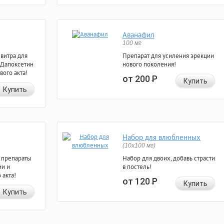
Аванафил
100 мг
евитра для
Препарат для усиления эрекции
 Дапоксетин
нового поколения!
вого акта!
от 200
Р
Купить
Купить
Набор для влюбленных
(10х100 мг)
 препараты
Набор для двоих, добавь страсти
ии и
в постель!
 акта!
от 120
Р
Купить
Купить