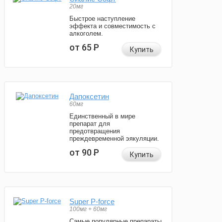
20мг
Быстрое наступление
эффекта и совместимость с
алкоголем.
от 65
Р
Купить
Дапоксетин
60мг
Единственный в мире
препарат для
предотвращения
преждевременной эякуляции.
от 90
Р
Купить
Super P-force
100мг + 60мг
Самые популярные препараты