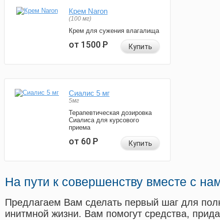
Крем Naron
(100 мг)
Крем для сужения влагалища
от 1500
Р
Купить
Сиалис 5 мг
5мг
Терапевтическая дозировка
Сиалиса для курсового
приема
от 60
Р
Купить
На пути к совершенству вместе с на
Предлагаем Вам сделать первый шаг для пол
инитмной жизни. Вам помогут средства, прид