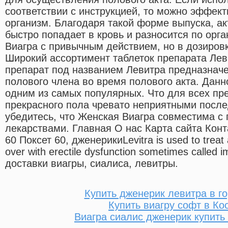
соответствии с инструкцией, то можно эффект
организм. Благодаря такой форме выпуска, а
быстро попадает в кровь и разносится по орга
Виагра с привычным действием, но в дозировк
Широкий ассортимент таблеток препарата Лев
препарат под названием Левитра предназначе
полового члена во время полового акта. Данн
одним из самых популярных. Что для всех пр
прекрасного пола чревато неприятными посл
убедитесь, что Женская Виагра совместима 
лекарствами. Главная О нас Карта сайта Кон
60 Поксет 60, дженерикиLevitra is used to treat
over with erectile dysfunction sometimes called
доставки виагры, сиалиса, левитры.
Купить дженерик левитра в г
Купить виагру софт в Ко
Виагра сиалис дженерик купить