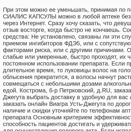
При этом можно ее уменьшать, принимая по п
СИАЛИС КАПСУЛЫ можно в любой аптеке без 
через Интернет. Сразу хочу сказать, что деву
отзыв восторге, когда быстро не кончаешь. Со
средства: Не установлено, связаны ли эти сл
приемом ингибиторов ФДЭ5, или с сопутству
факторами риска, или с другими причинами.
слабые или умеренные, быстро проходят, их 
постоянном использовании препарата. Если п
длительное время, то луковицы волос на голо
облысения прекратится, а волосы начнут раст
совмещаться с небольшими дозами алкогольн
едой. Кострома, б-р Петрковский, д.RU, заказ
Джегута выбрать доставку в удобную для вас
заказать онлайн Виагра Усть-Джегута по дорог
наличие и скидки уточняйте по телефонам ап
препарата Основным критерием эффективнос
способность пациентов достигать и удержива
для осуществления полового акта. Если испол