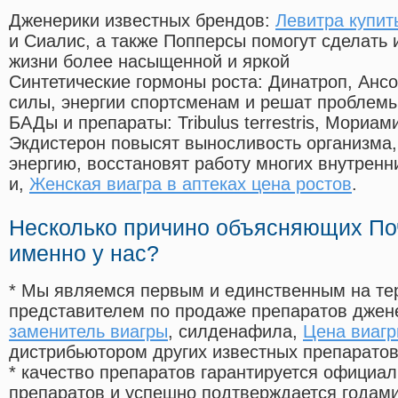
Дженерики известных брендов:
Левитра купит
и Сиалис, а также Попперсы помогут сделать
жизни более насыщенной и яркой
Синтетические гормоны роста
: Динатроп, Анс
силы, энергии спортсменам и решат проблем
БАДы и препараты:
Tribulus terrestris, Мориа
Экдистерон повысят выносливость организма,
энергию, восстановят работу многих внутренн
и,
Женская виагра в аптеках цена ростов
.
Несколько причино объясняющих По
именно у нас?
* Мы являемся первым и единственным на те
представителем по продаже препаратов дже
заменитель виагры
, силденафила
,
Цена виагр
дистрибьютором других известных препарато
* качество препаратов гарантируется офици
препаратов и успешно подтверждается годам