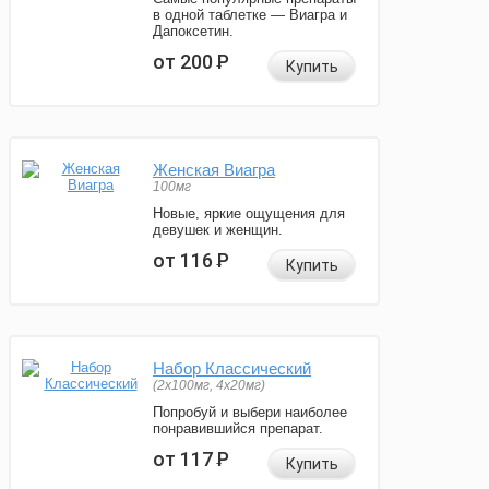
в одной таблетке — Виагра и
Дапоксетин.
от 200
Р
Купить
Женская Виагра
100мг
Новые, яркие ощущения для
девушек и женщин.
от 116
Р
Купить
Набор Классический
(2x100мг, 4x20мг)
Попробуй и выбери наиболее
понравившийся препарат.
от 117
Р
Купить