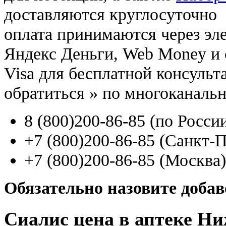
доставляются круглосуточно
оплата принимаются через э
Яндекс Деньги, Web Money и с
Visa для бесплатной консуль
обратиться
»
по многоканаль
8
(800
)200-86-85
(
по Росси
+7
(800
)200-86-85
(
Санкт-П
+7
(800
)200-86-85
(
Москва)
Обязательно назовите доба
Сиалис цена в аптеке Н