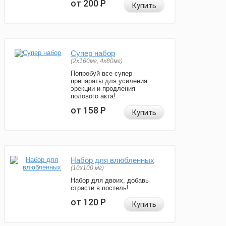
от 200
Р
Купить
Супер набор
(2х160мг, 4х80мг)
Попробуй все супер
препараты для усиления
эрекции и продления
полового акта!
от 158
Р
Купить
Набор для влюбленных
(10х100 мг)
Набор для двоих, добавь
страсти в постель!
от 120
Р
Купить