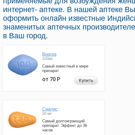
применяемые для возбуждения женщ
интернет- аптеке. В нашей аптеке В
оформить онлайн известные Индийс
знаменитых аптечных производителе
в Ваш город.
Виагра
100мг
Самый известный в мире
препарат
от 70
Р
Купить
Сиалис
20 мг
Самый долгоиграющий
препарат. Эффект до 36
часов.