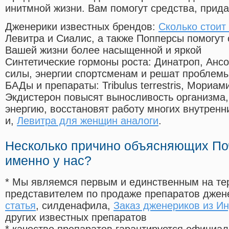
инитмной жизни. Вам помогут средства, прид
Дженерики известных брендов:
Сколько стоит 
Левитра и Сиалис, а также Попперсы помогут
Вашей жизни более насыщенной и яркой
Синтетические гормоны роста
: Динатроп, Анс
силы, энергии спортсменам и решат проблем
БАДы и препараты:
Tribulus terrestris, Мориа
Экдистерон повысят выносливость организма,
энергию, восстановят работу многих внутренн
и,
Левитра для женщин аналоги
.
Несколько причино объясняющих По
именно у нас?
* Мы являемся первым и единственным на те
представителем по продаже препаратов дже
статья
, силденафила
,
Заказ дженериков из И
других известных препаратов